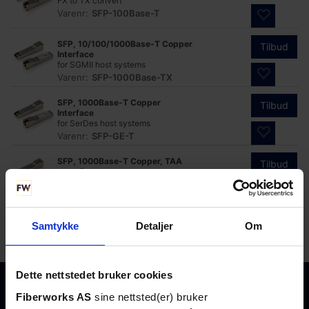
FX to TX convert
Varenr:
SFP-100Base-T
SFP, 10/100/1000Base-T Copper
Tilbud
Interface
for SGMII host systems
Varenr:
SFP-1000Base-TX
SFP, 1000Base-T Copper
Tilbud
Interface
for SerDes host systems
Varenr:
SFP-GE-T
SFP, 1000Base-T Copper, TAA
Tilbud
compliant
for SerDes host systems
Varenr:
SFP-GE-T-TAA
SFP, 10/100/1000Base-T Copper,
Tilbud
Samtykke
Detaljer
Om
TAA compl
for SGMII host systems
Varenr:
SFP-1000BaseTX-TAA
Dette nettstedet bruker cookies
Fiberworks AS
sine nettsted(er) bruker