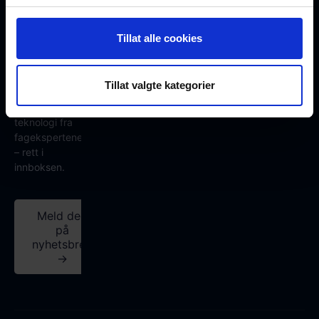
fremtidens
nettverksløsninger
Tillat alle cookies
Eksklusive
artikler,
produktnyheter
Tillat valgte kategorier
og innsikt i
fiberoptisk
teknologi fra
fagekspertene
– rett i
innboksen.
Meld deg
på
nyhetsbrev
→