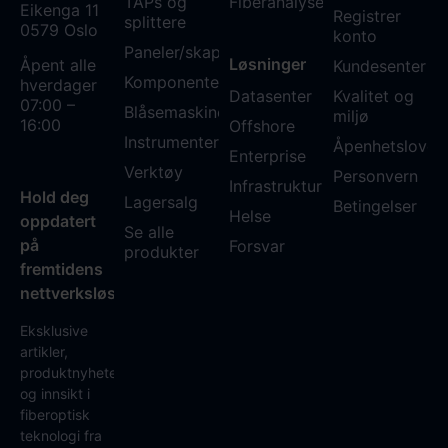
TAPs og
Fiberanalyse WDM
Eikenga 11
Registrer
splittere
0579 Oslo
konto
Paneler/skap
Løsninger
Åpent alle
Kundesenter
Komponenter
hverdager
Datasenter
Kvalitet og
07:00 –
Blåsemaskiner
miljø
16:00
Offshore
Instrumenter
Åpenhetsloven
Enterprise
Verktøy
Personvern
Infrastruktur
Hold deg
Lagersalg
Betingelser
Helse
oppdatert
Se alle
på
Forsvar
produkter
fremtidens
nettverksløsninger
Eksklusive
artikler,
produktnyheter
og innsikt i
fiberoptisk
teknologi fra