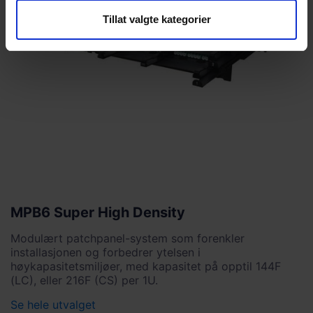
Tillat valgte kategorier
MPB6 Super High Density
Modulært patchpanel-system som forenkler
installasjonen og forbedrer ytelsen i
høykapasitetsmiljøer, med kapasitet på opptil 144F
(LC), eller 216F (CS) per 1U.
Se hele utvalget