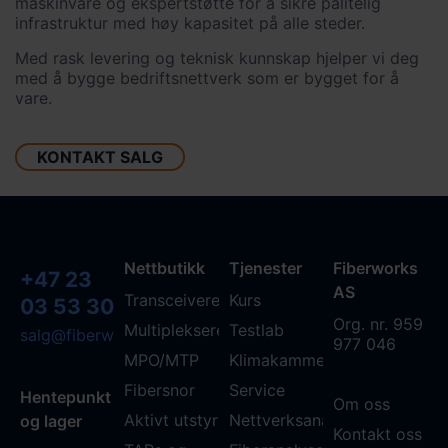
maskinvare og ekspertstøtte for å sikre pålitelig
infrastruktur med høy kapasitet på alle steder.
Med rask levering og teknisk kunnskap hjelper vi deg
med å bygge bedriftsnettverk som er bygget for å
vare.
KONTAKT SALG
Nettbutikk
Tjenester
Fiberworks
+47 23
AS
Transceivere
Kurs
03 53 30
Org. nr. 959
Multipleksere
Testlab
salg@fiberworks.no
977 046
MPO/MTP
Klimakammer
Fibersnor
Service
Hentepunkt
Om oss
Aktivt utstyr
Nettverksanalyse
og lager
Kontakt oss