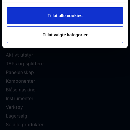
Nettbutikk
Tillat alle cookies
Transceivere
Multipleksere
Tillat valgte kategorier
MPO/MTP
Fibersnor
Aktivt utstyr
TAPs og splittere
Paneler/skap
Komponenter
Blåsemaskiner
Instrumenter
Verktøy
Lagersalg
Se alle produkter