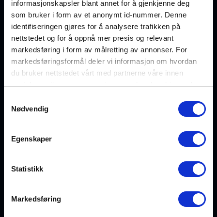
informasjonskapsler blant annet for å gjenkjenne deg
salg@fiberworks.no
som bruker i form av et anonymt id-nummer. Denne
identifiseringen gjøres for å analysere trafikken på
nettstedet og for å oppnå mer presis og relevant
Hentepunkt og lager
markedsføring i form av målretting av annonser. For
Eikenga 11
markedsføringsformål deler vi informasjon om hvordan
0579 Oslo
du bruker nettstedet vårt med partnerne våre innen
sosiale medier og annonsering, som kan kombinere den
Åpent alle hverdager
med annen informasjon du har gjort tilgjengelig for dem,
07:00 – 16:00
Samtykkevalg
eller som de har samlet inn gjennom din bruk av
Nødvendig
tjenestene deres. Les mer om hvilke opplysninger vi
samler og hva vi ber om samtykke til i vår
Hold deg oppdatert på fremtidens nettverksløsninger
Egenskaper
personvernerklæring
.
Eksklusive artikler, produktnyheter og innsikt i fiberoptisk
teknologi fra fagekspertene – rett i innboksen.
Statistikk
Meld deg på nyhetsbrev →
Markedsføring