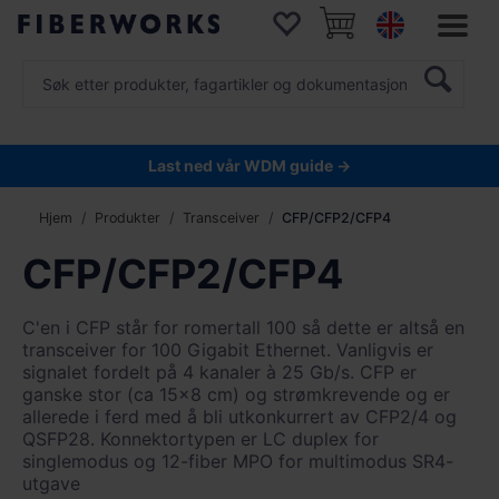
Last ned vår WDM guide →
Hjem
Produkter
Transceiver
CFP/CFP2/CFP4
CFP/CFP2/CFP4
C'en i CFP står for romertall 100 så dette er altså en
transceiver for 100 Gigabit Ethernet. Vanligvis er
signalet fordelt på 4 kanaler à 25 Gb/s. CFP er
ganske stor (ca 15x8 cm) og strømkrevende og er
allerede i ferd med å bli utkonkurrert av CFP2/4 og
QSFP28. Konnektortypen er LC duplex for
singlemodus og 12-fiber MPO for multimodus SR4-
utgave