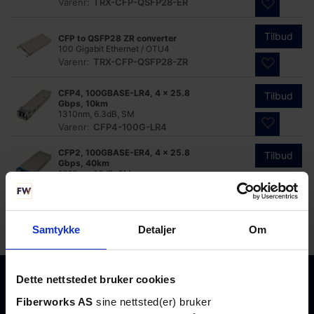
Varenr:
TRX-CFP-QSFP28-ER
Tilbud
CFP to QSFP28 ZR converter
100 Gigabit Ethernet / OTU4
Varenr:
TRX-CFP-QSFP28-ZR
CFP4, 100GBASE-LR4, 4 x 25.8
Tilbud
Gbps, 10km
1310nm, 6.3dB, SM
Varenr:
CFP4-100G-LR4
CFP2, 100GBASE-ER4, 4 x 25.8
Tilbud
Gbps, 40km
1310nm, 18dB, SM
Varenr:
CFP2-100G-ER4
CFP, 100GBASE-ER4, 4 x 25.8
Tilbud
Gbps, 40km
Samtykke
Detaljer
Om
1310nm, 18dB, SM
Varenr:
CFP-100G-ER4
Dette nettstedet bruker cookies
Fiberworks AS
sine nettsted(er) bruker
+47 23 03 53 30