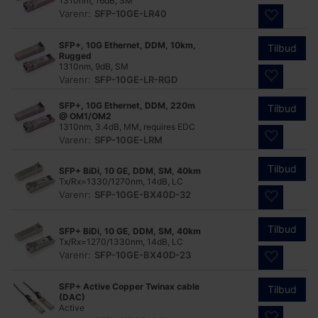
1310nm, 16dB, SM
Varenr:
SFP-10GE-LR40
SFP+, 10G Ethernet, DDM, 10km,
Tilbud
Rugged
1310nm, 9dB, SM
Varenr:
SFP-10GE-LR-RGD
SFP+, 10G Ethernet, DDM, 220m
Tilbud
@ OM1/OM2
1310nm, 3.4dB, MM, requires EDC
Varenr:
SFP-10GE-LRM
Tilbud
SFP+ BiDi, 10 GE, DDM, SM, 40km
Tx/Rx=1330/1270nm, 14dB, LC
Varenr:
SFP-10GE-BX40D-32
Tilbud
SFP+ BiDi, 10 GE, DDM, SM, 40km
Tx/Rx=1270/1330nm, 14dB, LC
Varenr:
SFP-10GE-BX40D-23
SFP+ Active Copper Twinax cable
Tilbud
(DAC)
Active