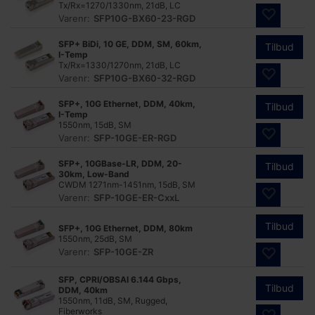
Tx/Rx=1270/1330nm, 21dB, LC
Varenr:
SFP10G-BX60-23-RGD
SFP+ BiDi, 10 GE, DDM, SM, 60km,
Tilbud
I-Temp
Tx/Rx=1330/1270nm, 21dB, LC
Varenr:
SFP10G-BX60-32-RGD
SFP+, 10G Ethernet, DDM, 40km,
Tilbud
I-Temp
1550nm, 15dB, SM
Varenr:
SFP-10GE-ER-RGD
SFP+, 10GBase-LR, DDM, 20-
Tilbud
30km, Low-Band
CWDM 1271nm-1451nm, 15dB, SM
Varenr:
SFP-10GE-ER-CxxL
Tilbud
SFP+, 10G Ethernet, DDM, 80km
1550nm, 25dB, SM
Varenr:
SFP-10GE-ZR
SFP, CPRI/OBSAI 6.144 Gbps,
Tilbud
DDM, 40km
1550nm, 11dB, SM, Rugged,
Fiberworks