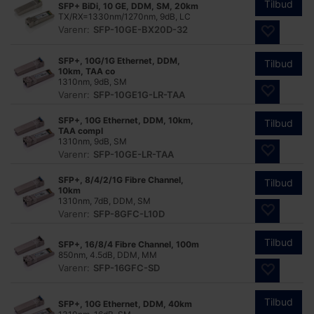
Tilbud
SFP+ BiDi, 10 GE, DDM, SM, 20km
TX/RX=1330nm/1270nm, 9dB, LC
Varenr:
SFP-10GE-BX20D-32
SFP+, 10G/1G Ethernet, DDM,
Tilbud
10km, TAA co
1310nm, 9dB, SM
Varenr:
SFP-10GE1G-LR-TAA
SFP+, 10G Ethernet, DDM, 10km,
Tilbud
TAA compl
1310nm, 9dB, SM
Varenr:
SFP-10GE-LR-TAA
SFP+, 8/4/2/1G Fibre Channel,
Tilbud
10km
1310nm, 7dB, DDM, SM
Varenr:
SFP-8GFC-L10D
Tilbud
SFP+, 16/8/4 Fibre Channel, 100m
850nm, 4.5dB, DDM, MM
Varenr:
SFP-16GFC-SD
Tilbud
SFP+, 10G Ethernet, DDM, 40km