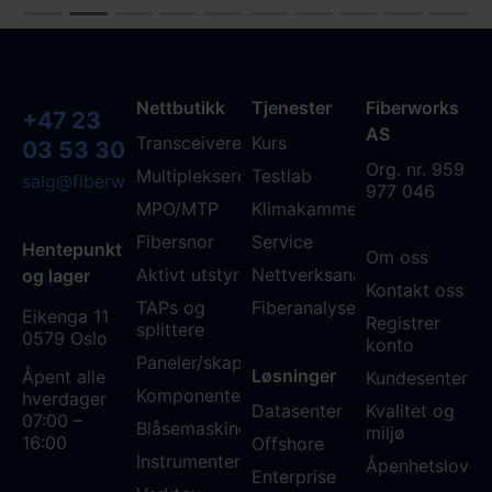
Nettbutikk
Tjenester
Fiberworks
+47 23
AS
Transceivere
Kurs
03 53 30
Org. nr. 959
Multipleksere
Testlab
salg@fiberworks.no
977 046
MPO/MTP
Klimakammer
Fibersnor
Service
Hentepunkt
Om oss
Aktivt utstyr
Nettverksanalyse
og lager
Kontakt oss
TAPs og
Fiberanalyse WDM
Eikenga 11
Registrer
splittere
0579 Oslo
konto
Paneler/skap
Løsninger
Åpent alle
Kundesenter
Komponenter
hverdager
Datasenter
Kvalitet og
07:00 –
Blåsemaskiner
miljø
16:00
Offshore
Instrumenter
Åpenhetsloven
Enterprise