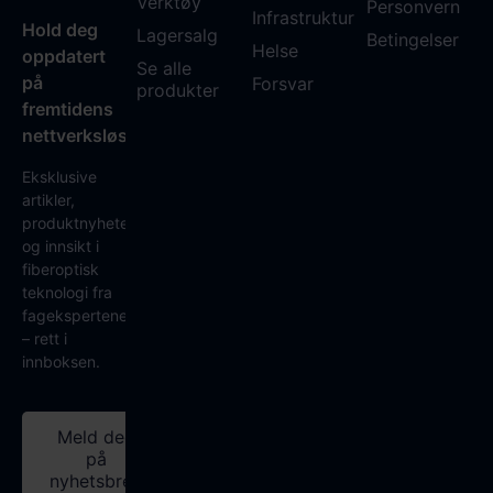
Verktøy
Personvern
Infrastruktur
Hold deg
Lagersalg
Betingelser
Helse
oppdatert
Se alle
på
Forsvar
produkter
fremtidens
nettverksløsninger
Eksklusive
artikler,
produktnyheter
og innsikt i
fiberoptisk
teknologi fra
fagekspertene
– rett i
innboksen.
Meld deg
på
nyhetsbrev