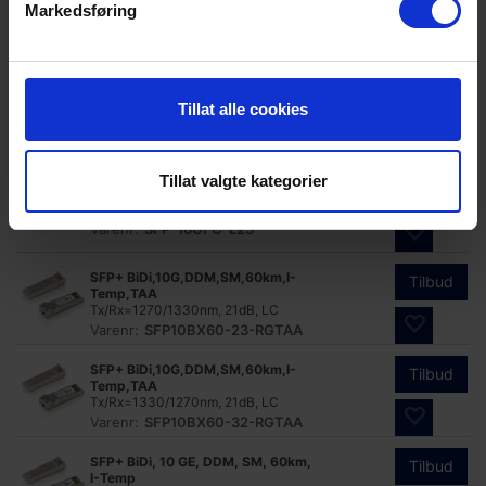
Tilbud
SFP+, 10G Ethernet, DDM, 40km
Markedsføring
1550nm, 15dB, SM
Varenr:
SFP-10GE-ER
Tilbud
SFP+, 16/8/4 Fibre Channel, 10km
Tillat alle cookies
1310nm, 9dB, DDM, SM
Varenr:
SFP-16GFC-L10D
Tillat valgte kategorier
Tilbud
SFP+, 16/8/4 Fibre Channel, 25km
1310nm, 9dB, DDM, SM
Varenr:
SFP-16GFC-L25
SFP+ BiDi,10G,DDM,SM,60km,I-
Tilbud
Temp,TAA
Tx/Rx=1270/1330nm, 21dB, LC
Varenr:
SFP10BX60-23-RGTAA
SFP+ BiDi,10G,DDM,SM,60km,I-
Tilbud
Temp,TAA
Tx/Rx=1330/1270nm, 21dB, LC
Varenr:
SFP10BX60-32-RGTAA
SFP+ BiDi, 10 GE, DDM, SM, 60km,
Tilbud
I-Temp