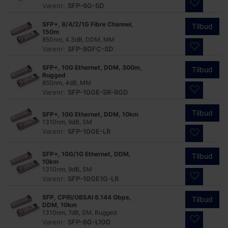
Varenr:
SFP-6G-SD
SFP+, 8/4/2/1G Fibre Channel,
Tilbud
150m
850nm, 4.3dB, DDM, MM
Varenr:
SFP-8GFC-SD
SFP+, 10G Ethernet, DDM, 300m,
Tilbud
Rugged
850nm, 4dB, MM
Varenr:
SFP-10GE-SR-RGD
Tilbud
SFP+, 10G Ethernet, DDM, 10km
1310nm, 9dB, SM
Varenr:
SFP-10GE-LR
SFP+, 10G/1G Ethernet, DDM,
Tilbud
10km
1310nm, 9dB, SM
Varenr:
SFP-10GE1G-LR
SFP, CPRI/OBSAI 6.144 Gbps,
Tilbud
DDM, 10km
1310nm, 7dB, SM, Rugged
Varenr:
SFP-6G-L10D