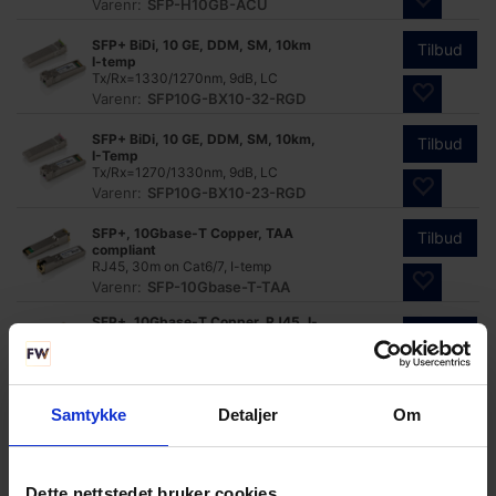
Varenr:
SFP-H10GB-ACU
SFP+ BiDi, 10 GE, DDM, SM, 10km
Tilbud
I-temp
Tx/Rx=1330/1270nm, 9dB, LC
Varenr:
SFP10G-BX10-32-RGD
SFP+ BiDi, 10 GE, DDM, SM, 10km,
Tilbud
I-Temp
Tx/Rx=1270/1330nm, 9dB, LC
Varenr:
SFP10G-BX10-23-RGD
SFP+, 10Gbase-T Copper, TAA
Tilbud
compliant
RJ45, 30m on Cat6/7, I-temp
Varenr:
SFP-10Gbase-T-TAA
SFP+, 10Gbase-T Copper, RJ45, I-
Tilbud
temp
30m on Cat6, for USXGMII host
interface
Varenr:
SFP-10G-T
Samtykke
Detaljer
Om
SFP+, 10Gbase-T Copper
Tilbud
Interface, I-temp
RJ45, 30m on Cat6/7
Varenr:
SFP-10Gbase-T
Dette nettstedet bruker cookies