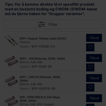
Tips: For å komme direkte til et spesifikt produkt
med en bestemt koding og CWDM-/DWDM-kanal
må du fjerne haken for "Grupper varianter".
Filter
Tilbud
SFP+ Copper Twinax cable (DAC)
Passive
Varenr:
SFP-H10GB-CU
Tilbud
SFP+, 10G Ethernet, DDM, 300m
850nm, 4dB, MM
Varenr:
SFP-10GE-SR
SFP+, 10G/1G Ethernet, DDM,
Tilbud
300m
850nm, 4dB, MM
Varenr:
SFP-10GE1G-SR
SFP, CPRI/OBSAI 6.144 Gbps,
Tilbud
DDM, 300m
850nm, 5dB, MM, Rugged