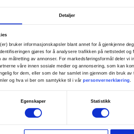
SFP+
Detaljer
10 Gigabit Ethernet
8G Fibre Channel
kies
10G Fibre Channel
SDR Infiniband
(er) bruker informasjonskapsler blant annet for å gjenkjenne deg
DDR Infiniband
ntifiseringen gjøres for å analysere trafikken på nettstedet og 
QDR Infiniband
m av målretting av annonser. For markedsføringsformål deler vi
partnerne våre innen sosiale medier og annonsering, som kan k
Kobber
jengelig for dem, eller som de har samlet inn gjennom din bruk a
Nei
mler og hva vi ber om samtykke til i vår
personvernerklæring
.
Nei
LC Simplex
Egenskaper
Statistikk
0°C - +70°C (standard)
-40°C - +85°C
ECCN: 5A991