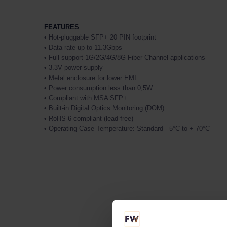
FEATURES
• Hot-pluggable SFP+ 20 PIN footprint
• Data rate up to 11.3Gbps
• Full support 1G/2G/4G/8G Fiber Channel applications
• 3.3V power supply
• Metal enclosure for lower EMI
• Power consumption less than 0,5W
• Compliant with MSA SFP+
• Built-in Digital Optics Monitoring (DOM)
• RoHS-6 compliant (lead-free)
• Operating Case Temperature: Standard - 5°C to + 70°C