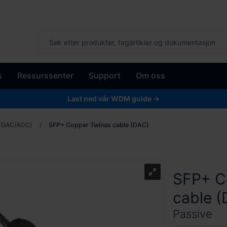
s
Ressurssenter
Support
Om oss
Last ned vår WDM guide →
 (DAC/AOC)
SFP+ Copper Twinax cable (DAC)
SFP+ C
cable 
Passive