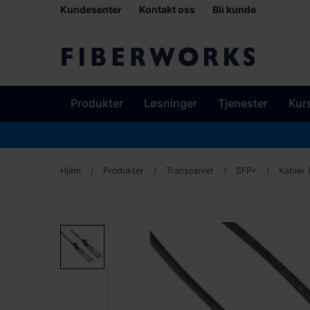
Kundesenter
Kontakt oss
Bli kunde
Produkter
Løsninger
Tjenester
Kur
Hjem
Produkter
Transceiver
SFP+
Kabler