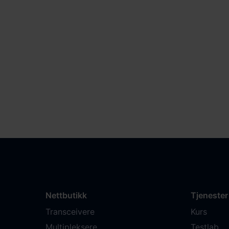
Nettbutikk
Tjenester
Transceivere
Kurs
Multipleksere
Testlab