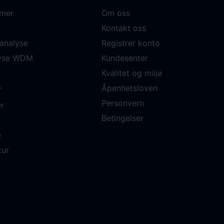
mer
Om oss
Kontakt oss
analyse
Registrer konto
lyse WDM
Kundesenter
Kvalitet og miljø
Åpenhetsloven
r
Personvern
r
Betingelser
e
tur