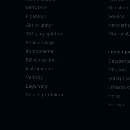
MPO/MTP
Klimakam
Fibersnor
Service
Aktivt utstyr
Nettverks
TAPs og splittere
Fiberana
Paneler/skap
Komponenter
Løsninge
Blåsemaskiner
Datasente
Instrumenter
Offshore
Verktøy
Enterpris
Lagersalg
Infrastruk
Se alle produkter
Helse
Forsvar