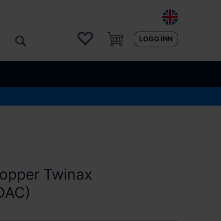
LOGG INN
opper Twinax
(DAC)