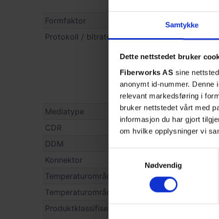
Formfaktor
Samtykke
Protokoll / bitrate
Dette nettstedet bruker coo
Fiberworks AS
sine nettsted
anonymt id-nummer. Denne ide
relevant markedsføring i for
bruker nettstedet vårt med 
Mediatype
informasjon du har gjort tilg
CDR
om hvilke opplysninger vi sa
DDM
Samtykkevalg
Konnektor
Nødvendig
Temperaturområde, drift
Temperaturområde, lagring
Produktklassifisering/tollkoder