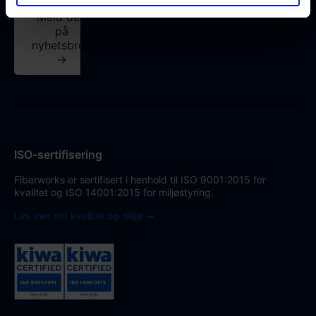
Meld deg
på
nyhetsbrev
→
ISO-sertifisering
Fiberworks er sertifisert i henhold til ISO 9001:2015 for
kvalitet og ISO 14001:2015 for miljøstyring.
Les mer om kvalitet og miljø →