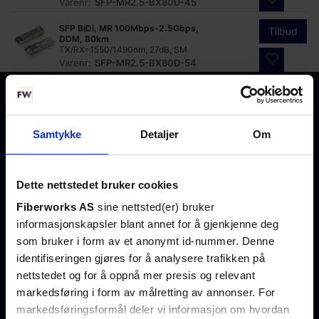
Varenr:
SFP-MR2.5-BX80D-45
SFP BiDi, MR 100Mbps-2.5Gbps,
Tilbud
DDM, 80km
TX/RX=1550/1490nm, 27dB, SM
Varenr:
SFP-MR2.5-BX80D-54
Nettbutikk
Tjenester
Fiberworks
+47 23
Samtykke
Detaljer
Om
AS
Transceivere
Kurs
03 53 30
Org. nr. 959
Multipleksere
Testlab
salg@fiberworks.no
977 046
Dette nettstedet bruker cookies
MPO/MTP
Klimakammer
Fiberworks AS
sine nettsted(er) bruker
Fibersnor
Service
Hentepunkt
Om oss
informasjonskapsler blant annet for å gjenkjenne deg
Aktivt utstyr
Nettverksanalyse
og lager
Kontakt oss
som bruker i form av et anonymt id-nummer. Denne
TAPs og
Fiberanalyse WDM
Eikenga 11
identifiseringen gjøres for å analysere trafikken på
Registrer
splittere
0579 Oslo
nettstedet og for å oppnå mer presis og relevant
konto
Paneler/skap
markedsføring i form av målretting av annonser. For
Løsninger
Åpent alle
Kundesenter
Komponenter
markedsføringsformål deler vi informasjon om hvordan
hverdager