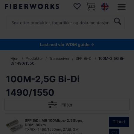
Last ned vår WDM guide →
Hjem
Produkter
Transceiver
SFP Bi-Di
100M-2,5G Bi-
Di 1490/1550
100M-2,5G Bi-Di
1490/1550
Filter
SFP BiDi, MR 100Mbps-2.5Gbps,
Tilbud
DDM, 80km
TX/RX=1490/1550nm, 27dB, SM