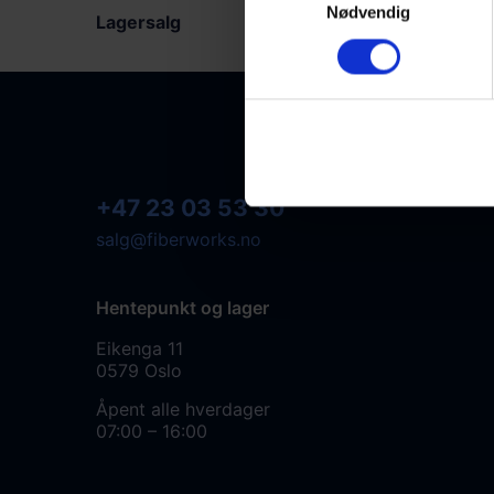
Nødvendig
Lagersalg
+47 23 03 53 30
salg@fiberworks.no
Hentepunkt og lager
Eikenga 11
0579 Oslo
Åpent alle hverdager
07:00 – 16:00