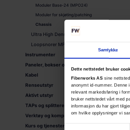
Moduler Base-24 (MPO24)
Moduler for skjøting/patching
Chassis
Ultra High Density
Loopsnorer MPO
Samtykke
Instrumenter
Paneler, bokser og skap
Dette nettstedet bruker coo
Kabel
Fiberworks AS
sine nettsted
Renseutstyr
anonymt id-nummer. Denne ide
relevant markedsføring i for
Aktivt utstyr
bruker nettstedet vårt med 
TAPs og splittere
informasjon du har gjort tilg
om hvilke opplysninger vi sa
Verktøy og komponenter
Kurs og tjenester
Samtykkevalg