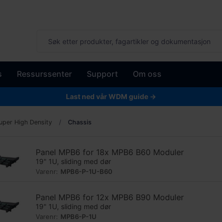
s
Ressurssenter
Support
Om oss
Last ned vår WDM guide →
per High Density
Chassis
Panel MPB6 for 18x MPB6 B60 Moduler
19" 1U, sliding med dør
Varenr:
MPB6-P-1U-B60
Panel MPB6 for 12x MPB6 B90 Moduler
19" 1U, sliding med dør
Varenr:
MPB6-P-1U