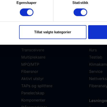
Egenskaper
Statistikk
Tillat valgte kategorier
Nettbutikk
Tjenester
Transceivere
Kurs
Multipleksere
Testlab
MPO/MTP
Klimakam
Fibersnor
Service
Aktivt utstyr
Nettverks
TAPs og splittere
Fiberana
Paneler/skap
Komponenter
Løsninge