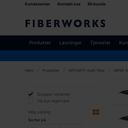
Kundesenter
Kontakt oss
Bli kunde
Produkter
Løsninger
Tjenester
Kur
Hjem
Produkter
MPO/MTP multi-fiber
MPB6 Su
Grupper varianter
Vis kun lagervare
Velg visning:
Sorter på