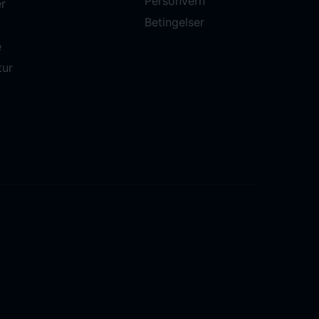
Personvern
r
Betingelser
e
tur