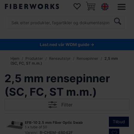
Last ned vår WDM guide →
Hjem
Produkter
Renseutstyr
Rensepinner
2,5 mm
(SC, FC, ST m.m.)
2,5 mm rensepinner
(SC, FC, ST m.m.)
Filter
Tilbud
EFB-10 2.5 mm Fiber Optic Swab
1 x tube of 50
Varenr:
R-CHEM-48042F