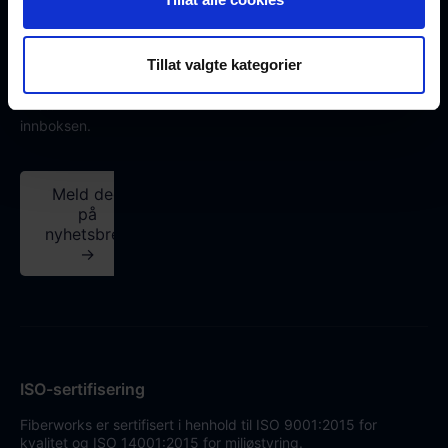
og innsikt i
fiberoptisk
teknologi fra
Tillat valgte kategorier
fagekspertene
– rett i
innboksen.
Meld deg
på
nyhetsbrev
→
ISO-sertifisering
Fiberworks er sertifisert i henhold til ISO 9001:2015 for
kvalitet og ISO 14001:2015 for miljøstyring.