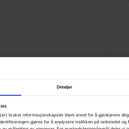
sett for skjøtemaskin
sesettet inneholder det du trenger for å
olde en skjøtemaskin.
Detaljer
holder børster, vattpinner, rensevæske,
kies
lsesglass og lykt.
(er) bruker informasjonskapsler blant annet for å gjenkjenne deg
ntifiseringen gjøres for å analysere trafikken på nettstedet og 
m av målretting av annonser. For markedsføringsformål deler vi