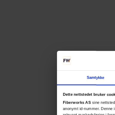
Rense
Dette ren
vedlikeh
Samtykke
Det inne
Dette nettstedet bruker coo
forstørre
Fiberworks AS
sine nettsted
anonymt id-nummer. Denne ide
relevant markedsføring i for