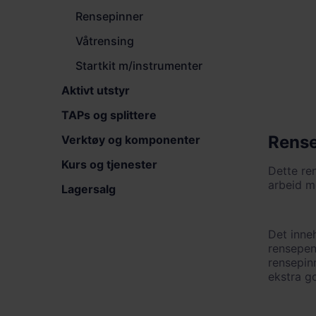
Rensepinner
Våtrensing
Startkit m/instrumenter
Aktivt utstyr
TAPs og splittere
Rense
Verktøy og komponenter
Kurs og tjenester
Dette re
arbeid me
Lagersalg
Det inne
rensepen
rensepin
ekstra go