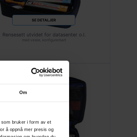
SE DETALJER
Rensesett utvidet for datasenter o.l.
med veske, konfigurerbart
Om
 som bruker i form av et
for å oppnå mer presis og
 informasjon om hvordan du