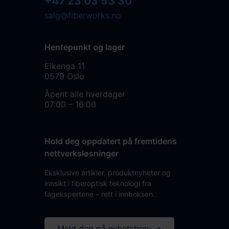
+47 23 03 53 30
salg@fiberworks.no
Hentepunkt og lager
Eikenga 11
0579 Oslo
Åpent alle hverdager
07:00 – 16:00
Hold deg oppdatert på fremtidens
nettverksløsninger
Eksklusive artikler, produktnyheter og
innsikt i fiberoptisk teknologi fra
fagekspertene – rett i innboksen.
Meld deg på nyhetsbrev →