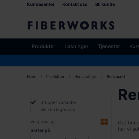
Kundesenter
Kontakt oss
Bli kunde
Produkter
Løsninger
Tjenester
Kur
Hjem
Produkter
Renseutstyr
Rensesett
Ren
Grupper varianter
Vis kun lagervare
Velg visning:
Det finne
har vi sa
Sorter på