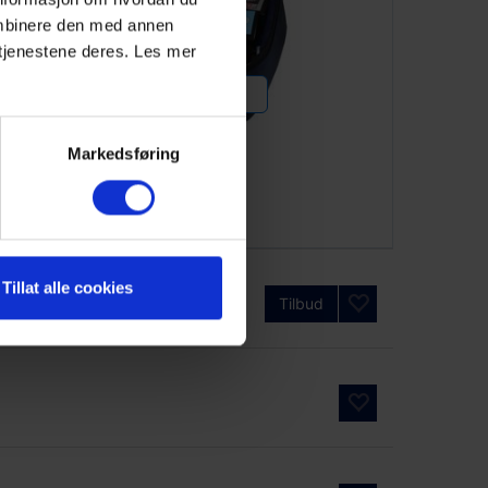
ombinere den med annen
v tjenestene deres. Les mer
SE DETALJER
Rensesett for skjøting
Markedsføring
med veske, konfigurerbart
Tillat alle cookies
Tilbud