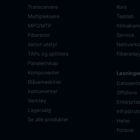
Transceivere
Kurs
Multipleksere
Testlab
MPO/MTP
Klimakam
Fibersnor
Service
Aktivt utstyr
Nettverks
TAPs og splittere
Fiberana
Paneler/skap
Komponenter
Løsninge
Blåsemaskiner
Datasente
Instrumenter
Offshore
Verktøy
Enterpris
Lagersalg
Infrastruk
Se alle produkter
Helse
Forsvar