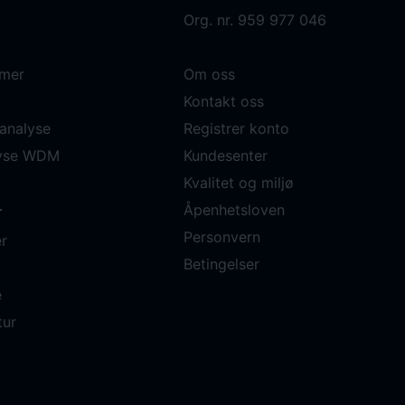
Org. nr. 959 977 046
mer
Om oss
Kontakt oss
analyse
Registrer konto
lyse WDM
Kundesenter
Kvalitet og miljø
Åpenhetsloven
r
Personvern
r
Betingelser
e
tur