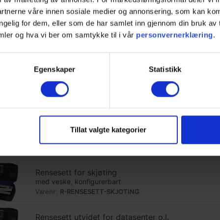
partnerne våre innen sosiale medier og annonsering, som kan k
jengelig for dem, eller som de har samlet inn gjennom din bruk a
mler og hva vi ber om samtykke til i vår
personvernerklæring
.
Egenskaper
Statistikk
Fiberworks veske blå, høy
Tillat valgte kategorier
25x12x16 cm
Varenr:
R-VESKE-FIBERWORKS-H
Rensesett for skjøting
med veske, konfigurerbart
Varenr:
R-RENSESETT-SKJOTING
Rensesett utvidet for datasenter o.l.