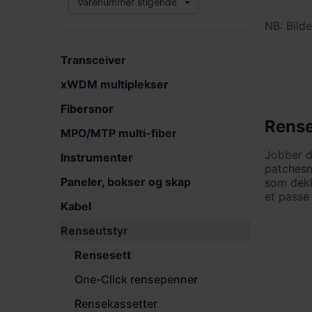
Varenummer stigende
NB: Bilde
Transceiver
xWDM multiplekser
Fibersnor
Rense
MPO/MTP multi-fiber
Jobber du
Instrumenter
patchesn
Paneler, bokser og skap
som dekk
et passe
Kabel
Renseutstyr
Rensesett
One-Click rensepenner
Rensekassetter