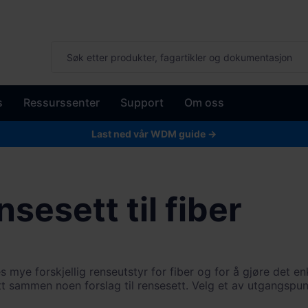
s
Ressurssenter
Support
Om oss
Last ned vår WDM guide →
sesett til fiber
s mye forskjellig renseutstyr for fiber og for å gjøre det en
tt sammen noen forslag til rensesett. Velg et av utgangspun