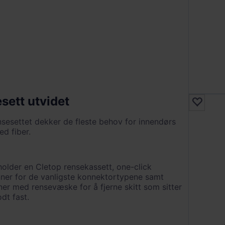
sett utvidet
nsesettet dekker de fleste behov for innendørs
d fiber.
holder en Cletop rensekassett, one-click
ner for de vanligste konnektortypene samt
ner med rensevæske for å fjerne skitt som sitter
dt fast.