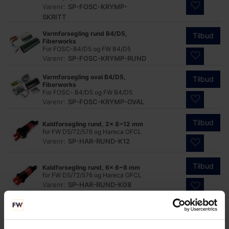
Varenr:
SP-FOSC-KRYMP-
SKRITT
Varmforsegling rund B4/D5,
Tilbud
Fiberworks
For FOSC-B4/D5 og FW B4/D5
Varenr:
SP-FOSC-KRYMP-RUND
Varmforsegling oval B4/D5,
Tilbud
Fiberworks
For FOSC- B4/D5 og FW B4/D5
Varenr:
SP-FOSC-KRYMP-OVAL
Tilbud
Kaldforsegling rund, 2x 8~12 mm
for FW D5/72/576 og Hareca OFCL
Varenr:
SP-HAR-RUND-K12
Tilbud
Kaldforsegling rund, 6x 6~8 mm
for FW D5/72/576 og Hareca OFCL
Varenr:
SP-HAR-RUND-K08
Tilbud
Kaldforsegling rund, 8x 4~6 mm
for FW D5/72/576 og Hareca OFCL
Varenr:
SP-HAR-RUND-K06