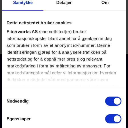
Samtykke
Detaljer
Om
Tilbud
Kaldforsegling oval, 4x 5~10 mm
for Hareca OFCL Skjøtebokser
Dette nettstedet bruker cookies
Varenr:
SP-HAR-OVAL-K10
Fiberworks AS
sine nettsted(er) bruker
Tilbud
informasjonskapsler blant annet for å gjenkjenne deg
Kaldforsegling oval, 2x 10~16 mm
for Hareca OFCL Skjøtebokser
som bruker i form av et anonymt id-nummer. Denne
Varenr:
SP-HAR-OVAL-K16
identifiseringen gjøres for å analysere trafikken på
nettstedet og for å oppnå mer presis og relevant
markedsføring i form av målretting av annonser. For
markedsføringsformål deler vi informasjon om hvordan
Nettbutikk
Tjenester
Fiberworks
+47 23
du bruker nettstedet vårt med partnerne våre innen
AS
Transceivere
Kurs
03 53 30
sosiale medier og annonsering, som kan kombinere den
Org. nr. 959
Multipleksere
Testlab
salg@fiberworks.no
med annen informasjon du har gjort tilgjengelig for dem,
Samtykkevalg
977 046
eller som de har samlet inn gjennom din bruk av
MPO/MTP
Klimakammer
Nødvendig
tjenestene deres. Les mer om hvilke opplysninger vi
Fibersnor
Service
Hentepunkt
Om oss
samler og hva vi ber om samtykke til i vår
Aktivt utstyr
Nettverksanalyse
og lager
Egenskaper
personvernerklæring
.
Kontakt oss
TAPs og
Fiberanalyse WDM