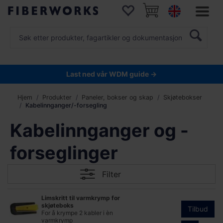
Last ned vår WDM guide →
Hjem
Produkter
Paneler, bokser og skap
Skjøtebokser
Kabelinnganger/-forsegling
Kabelinnganger og -
forseglinger
Filter
Limskritt til varmkrymp for
skjøteboks
Tilbud
For å krympe 2 kabler i èn
varmkrymp