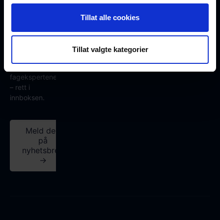
Eksklusive
Tillat alle cookies
artikler,
produktnyheter
og innsikt i
Tillat valgte kategorier
fiberoptisk
teknologi fra
fagekspertene
– rett i
innboksen.
Meld deg
på
nyhetsbrev
→