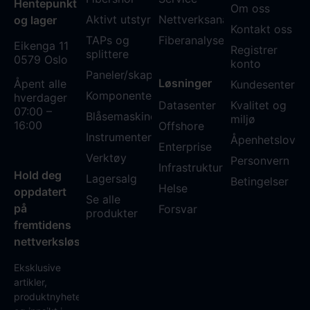
Hentepunkt
Om oss
Aktivt utstyr
Nettverksanalyse
og lager
Kontakt oss
TAPs og
Fiberanalyse WDM
Eikenga 11
Registrer
splittere
0579 Oslo
konto
Paneler/skap
Løsninger
Åpent alle
Kundesenter
Komponenter
hverdager
Datasenter
Kvalitet og
07:00 –
Blåsemaskiner
miljø
16:00
Offshore
Instrumenter
Åpenhetsloven
Enterprise
Verktøy
Personvern
Infrastruktur
Hold deg
Lagersalg
Betingelser
Helse
oppdatert
Se alle
på
Forsvar
produkter
fremtidens
nettverksløsninger
Eksklusive
artikler,
produktnyheter