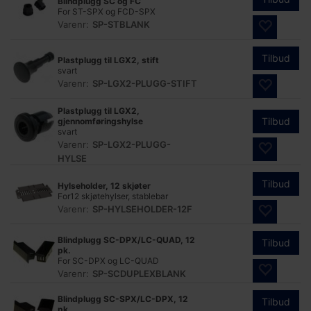
Blindplugg SC og FC
For ST-SPX og FCD-SPX
Varenr:
SP-STBLANK
Tilbud
Plastplugg til LGX2, stift
svart
Varenr:
SP-LGX2-PLUGG-STIFT
Plastplugg til LGX2,
Tilbud
gjennomføringshylse
svart
Varenr:
SP-LGX2-PLUGG-
HYLSE
Tilbud
Hylseholder, 12 skjøter
For12 skjøtehylser, stablebar
Varenr:
SP-HYLSEHOLDER-12F
Blindplugg SC-DPX/LC-QUAD, 12
Tilbud
pk.
For SC-DPX og LC-QUAD
Varenr:
SP-SCDUPLEXBLANK
Blindplugg SC-SPX/LC-DPX, 12
Tilbud
pk.