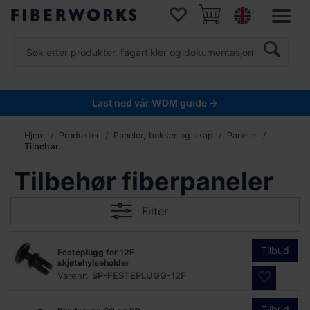
Last ned vår WDM guide →
Hjem
Produkter
Paneler, bokser og skap
Paneler
Tilbehør
Tilbehør fiberpaneler
Filter
Tilbud
Festeplugg for 12F
skjøtehylseholder
Varenr:
SP-FESTEPLUGG-12F
Tilbud