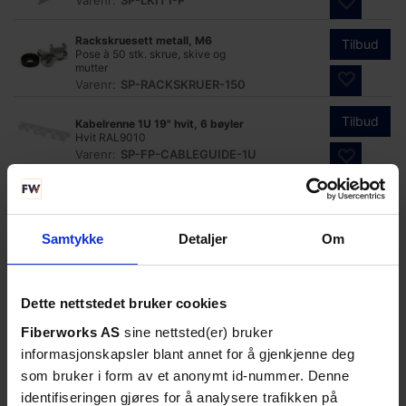
Varenr:
SP-LKIT1-P
Rackskruesett metall, M6
Tilbud
Pose à 50 stk. skrue, skive og
mutter
Varenr:
SP-RACKSKRUER-150
Tilbud
Kabelrenne 1U 19" hvit, 6 bøyler
Hvit RAL9010
Varenr:
SP-FP-CABLEGUIDE-1U
Kabelrenne 1U 19" sort, 6 bøyler
Tilbud
Sort RAL9005, med borrelåsbånd
Varenr:
SP-FP-CABLEGUIDE-
Samtykke
Detaljer
Om
S1U
Kabelrenne 0,5U 21"/ETSI hvit, 7
Tilbud
bøyler
Hvit RAL9010
Dette nettstedet bruker cookies
Varenr:
SP-FP05-GUIDE-ETSI
Fiberworks AS
sine nettsted(er) bruker
Tilbud
informasjonskapsler blant annet for å gjenkjenne deg
Kabelrenne 0,5U 19" hvit, 7 bøyler
Hvit RAL9010
som bruker i form av et anonymt id-nummer. Denne
Varenr:
SP-FP05-GUIDE
identifiseringen gjøres for å analysere trafikken på