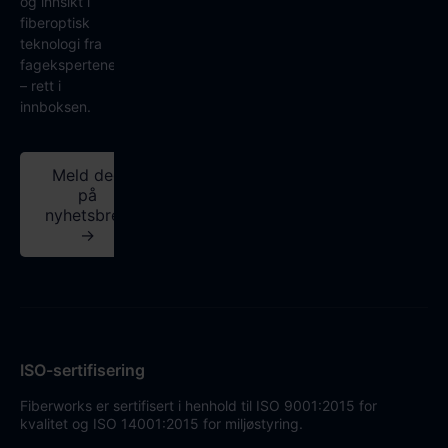
og innsikt i
fiberoptisk
teknologi fra
fagekspertene
– rett i
innboksen.
Meld deg
på
nyhetsbrev
→
ISO-sertifisering
Fiberworks er sertifisert i henhold til ISO 9001:2015 for
kvalitet og ISO 14001:2015 for miljøstyring.