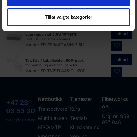
Tilbud
Lagringsenhet 2U 19"/ETSI
Hvit RAL9010, 24 kammer
Tillat valgte kategorier
Varenr:
SP-FP-MAGASIN-2U
Tilbud
Lagringsenhet 2,5U 19"/ETSI
Hvit RAL9010, 24 kammer
Varenr:
SP-FP-MAGASIN-2.5U
Tilbud
Tvistlås / kabelholder, 500-pack
for montering av fiber i paneler
Varenr:
SP-TVISTLAAS-TLJ200
Nettbutikk
Tjenester
Fiberworks
+47 23
AS
Transceivere
Kurs
03 53 30
Org. nr. 959
Multipleksere
Testlab
salg@fiberworks.no
977 046
MPO/MTP
Klimakammer
Fibersnor
Service