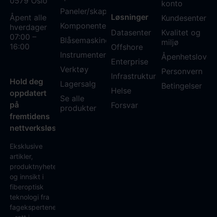
0579 Oslo
konto
Paneler/skap
Løsninger
Åpent alle
Kundesenter
Komponenter
hverdager
Datasenter
Kvalitet og
07:00 –
Blåsemaskiner
miljø
16:00
Offshore
Instrumenter
Åpenhetsloven
Enterprise
Verktøy
Personvern
Infrastruktur
Hold deg
Lagersalg
Betingelser
Helse
oppdatert
Se alle
på
Forsvar
produkter
fremtidens
nettverksløsninger
Eksklusive
artikler,
produktnyheter
og innsikt i
fiberoptisk
teknologi fra
fagekspertene