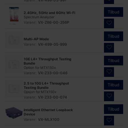
Varenr:
VX-499-05-997
Tilbud
2.4GHz, 5GHz and 6GHz Wi-Fi
Spectrum Analyzer
Varenr:
VX-Z66-00-356P
Tilbud
Multi-AP Mode
Varenr:
VX-499-05-999
1GE L4+ Throughput Testing
Tilbud
Bundle
Option for MTX150x
Varenr:
VX-Z33-00-046
2.5 to 10G L4+ Throughput
Tilbud
Testing Bundle
Opsjon for MTX150x
Varenr:
VX-Z33-00-074
Tilbud
Intelligent Ethernet Loopback
Device
Varenr:
VX-MLX100