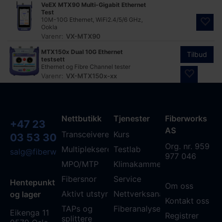
VeEX MTX90 Multi-Gigabit Ethernet
Test
10M-10G Ethernet, WiFi2.4/5/6 GHz,
Ookla
Varenr:
VX-MTX90
MTX150x Dual 10G Ethernet
Tilbud
testsett
Ethernet og Fibre Channel tester
Varenr:
VX-MTX150x-xx
Nettbutikk
Tjenester
Fiberworks
+47 23
AS
Transceivere
Kurs
03 53 30
Org. nr. 959
Multipleksere
Testlab
salg@fiberworks.no
977 046
MPO/MTP
Klimakammer
Fibersnor
Service
Hentepunkt
Om oss
Aktivt utstyr
Nettverksanalyse
og lager
Kontakt oss
TAPs og
Fiberanalyse WDM
Eikenga 11
Registrer
splittere