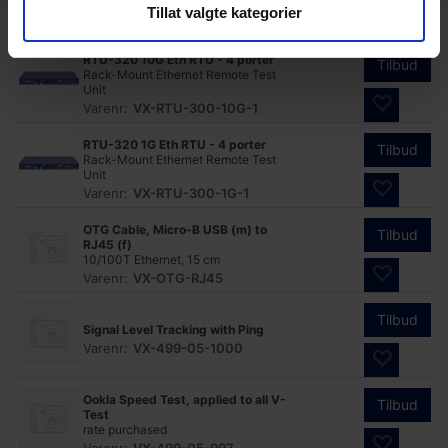
Module
Tillat valgte kategorier
Varenr:
VX-RXT-6802-800G
RTU-320 10G Eth RTU - 4 porter
Tilbud
Rack-Mount Ethernet Remote Test
Unit
Varenr:
VX-RTU-300-10G-1
RTU-320 1G Eth RTU - 4 porter
Tilbud
Rack-Mount Ethernet Remote Test
Unit
Varenr:
VX-RTU-300-1G-1
OTG Cable, Micro-B USB (m) to
Tilbud
RJ45 (f)
10/100T Ethernet, 15 cm
Varenr:
VX-OTG-RJ45
Tilbud
Signal Level Tracking with Ping
Varenr:
VX-499-05-1000
Ookla Speed Test, applied to all V-
Tilbud
Test
rate purchased