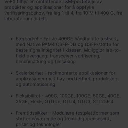
VeEX tilbyr en omfattende T&M-portefølje av
produkter og applikasjoner for å oppfylle
verifiseringsbehov, fra lag 1 til 4, fra 10 M til 400 G, fra
laboratorium til felt.
Bærbarhet - Første 400GE håndholdte testsett,
med Native PAM4 QSFP-DD og OSFP-støtte for
beste signalintegritet i klassen. Muliggjør lab-to-
field overgang, transceiver verifisering,
benchmarking og feilsøking
Skalerbarhet - rackmonterte applikasjoner for
applikasjoner med høy porttetthet, produksjon
og automatisering
Fleksibilitet - 400G, 100GE, 100GE, 50GE, 40GE,
25GE, FlexE, OTUCn, OTU4, OTU3, STL256.4
Fremtidssikker - Modulære testplattformer som
støtter nåværende og fremtidig grensesnitt,
priser og teknologier