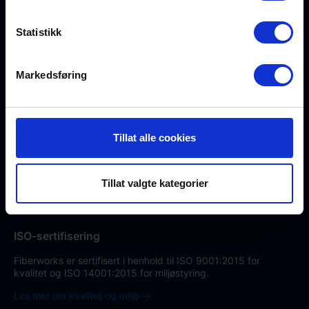
teknologi fra
fagekspertene
Statistikk
– rett i
innboksen.
Markedsføring
Meld deg
på
nyhetsbrev
Tillat alle cookies
→
Tillat valgte kategorier
ISO-sertifisering
Fiberworks er sertifisert i henhold til ISO 9001:2015 for
kvalitet og ISO 14001:2015 for miljøstyring.
Les mer om kvalitet og miljø →