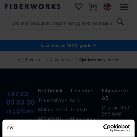
Last ned vår WDM guide →
Hjem
Produkter
Aktivt utstyr
Gjerdealarmsystemer
Nettbutikk
Tjenester
Fiberworks
+47 23
AS
Transceivere
Kurs
03 53 30
Org. nr. 959
Multipleksere
Testlab
salg@fiberworks.no
977 046
MPO/MTP
Klimakammer
Fibersnor
Service
Hentepunkt
Om oss