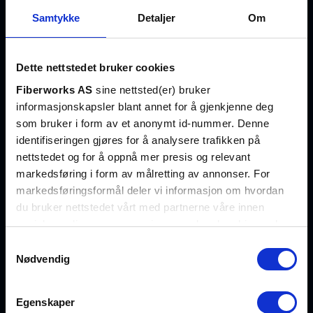
Aktivt utstyr
Nettverksanalyse
og lager
Kontakt oss
Samtykke
Detaljer
Om
TAPs og
Fiberanalyse WDM
Eikenga 11
Registrer
splittere
0579 Oslo
konto
Paneler/skap
Løsninger
Åpent alle
Kundesenter
Dette nettstedet bruker cookies
Komponenter
hverdager
Datasenter
Kvalitet og
Fiberworks AS
sine nettsted(er) bruker
07:00 –
Blåsemaskiner
miljø
16:00
informasjonskapsler blant annet for å gjenkjenne deg
Offshore
Instrumenter
Åpenhetsloven
som bruker i form av et anonymt id-nummer. Denne
Enterprise
Verktøy
identifiseringen gjøres for å analysere trafikken på
Personvern
Infrastruktur
Hold deg
nettstedet og for å oppnå mer presis og relevant
Lagersalg
Betingelser
Helse
oppdatert
markedsføring i form av målretting av annonser. For
Se alle
på
markedsføringsformål deler vi informasjon om hvordan
Forsvar
produkter
fremtidens
du bruker nettstedet vårt med partnerne våre innen
nettverksløsninger
sosiale medier og annonsering, som kan kombinere den
med annen informasjon du har gjort tilgjengelig for dem,
Samtykkevalg
Eksklusive
eller som de har samlet inn gjennom din bruk av
Nødvendig
artikler,
tjenestene deres. Les mer om hvilke opplysninger vi
produktnyheter
samler og hva vi ber om samtykke til i vår
og innsikt i
Egenskaper
personvernerklæring
.
fiberoptisk