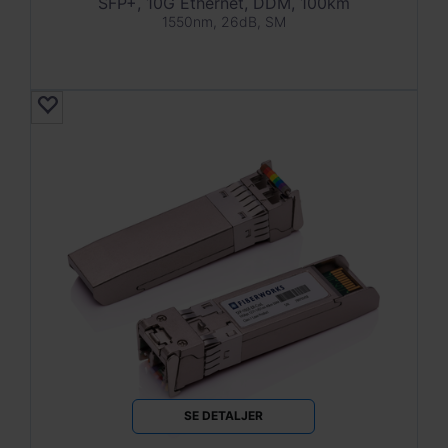
SFP+, 10G Ethernet, DDM, 100km
1550nm, 26dB, SM
SE DETALJER