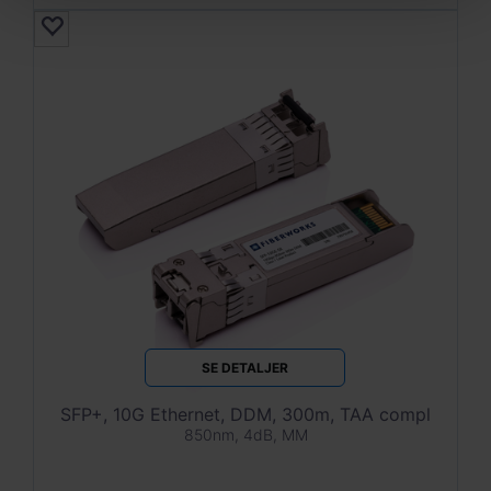
SE DETALJER
SFP+, 10G Ethernet, DDM, 300m, TAA compl
850nm, 4dB, MM