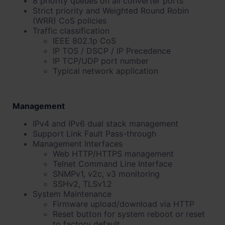
8 priority queues on all converter ports
Strict priority and Weighted Round Robin
(WRR) CoS policies
Traffic classification
IEEE 802.1p CoS
IP TOS / DSCP / IP Precedence
IP TCP/UDP port number
Typical network application
Management
IPv4 and IPv6 dual stack management
Support Link Fault Pass-through
Management Interfaces
Web HTTP/HTTPS management
Telnet Command Line Interface
SNMPv1, v2c, v3 monitoring
SSHv2, TLSv1.2
System Maintenance
Firmware upload/download via HTTP
Reset button for system reboot or reset
to factory default