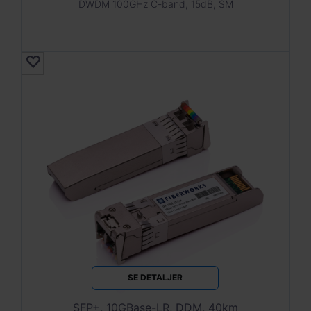
DWDM 100GHz C-band, 15dB, SM
SE DETALJER
SFP+, 10GBase-LR, DDM, 40km