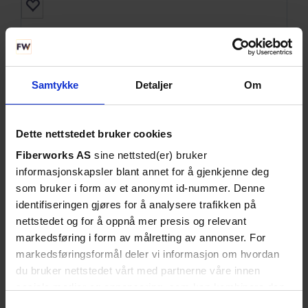
Samtykke
Detaljer
Om
Dette nettstedet bruker cookies
Fiberworks AS
sine nettsted(er) bruker
informasjonskapsler blant annet for å gjenkjenne deg
som bruker i form av et anonymt id-nummer. Denne
identifiseringen gjøres for å analysere trafikken på
SE DETALJER
nettstedet og for å oppnå mer presis og relevant
markedsføring i form av målretting av annonser. For
SFP+, 10G Ethernet, DDM, 10km
markedsføringsformål deler vi informasjon om hvordan
1310nm, 9dB, SM
du bruker nettstedet vårt med partnerne våre innen
sosiale medier og annonsering, som kan kombinere den
med annen informasjon du har gjort tilgjengelig for dem,