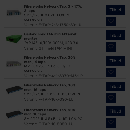
Fiberworks Network Tap, 3 x 17%,
Tilbud
2 taps
SM 9/125, IL 3.6 dB, LC/UPC
connectors
Varenr:
F-TAP-2-3-1750-S9-LU
Garland FieldTAP mini Ehternet
Tilbud
monitor
2x RJ45 10/100/1000M, USB 3.0
Varenr:
GT-FieldTAP-MINI
Fiberworks Network Tap, 30%
Tilbud
mon., 4 taps
MM 50/125, IL 2.0dB, LC/PC
connectors
Varenr:
F-TAP-4-1-3070-M5-LP
Fiberworks Network Tap, 30%
Tilbud
mon. 16 taps
SM 9/125, IL 1.9 dB, 1U 19", LC/UPC
Varenr:
F-TAP-16-7030-LU
Fiberworks Network Tap, 50%
Tilbud
mon. 16 taps
SM 9/125, IL 3.5 dB, 1U 19", LC/UPC
Varenr:
F-TAP-16-5050-LU