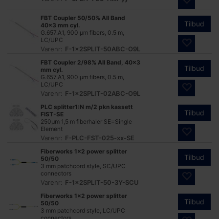
FBT Coupler 50/50% All Band
Tilbud
40x3 mm cyl.
G.657.A1, 900 µm fibers, 0.5 m,
LC/UPC
Varenr:
F-1x2SPLIT-50ABC-O9L
FBT Coupler 2/98% All Band, 40x3
Tilbud
mm cyl.
G.657.A1, 900 µm fibers, 0.5 m,
LC/UPC
Varenr:
F-1x2SPLIT-02ABC-O9L
PLC splitter1:N m/2 pkn kassett
Tilbud
FIST-SE
250µm 1,5 m fiberhaler SE=Single
Element
Varenr:
F-PLC-FST-025-xx-SE
Fiberworks 1x2 power splitter
Tilbud
50/50
3 mm patchcord style, SC/UPC
connectors
Varenr:
F-1x2SPLIT-50-3Y-SCU
Fiberworks 1x2 power splitter
Tilbud
50/50
3 mm patchcord style, LC/UPC
connectors