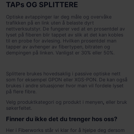
TAPs OG SPLITTERE
Optiske avtappinger lar deg måle og overvåke
trafikken på en link uten å belaste dyrt
nettverksutstyr. De fungerer ved at en prosentdel av
lyset på fiberen blir tappet av slik at det kan kobles
til en probe for avlesing. Hvilken prosentdel man
tapper av avhenger av fibertypen, bitraten og
dempingen på linken. Vanligst er 30% eller 50%.
Splittere brukes hovedsaklig i passive optiske nett
som for eksempel GPON eller XGS-PON. De kan også
brukes i andre situasjoner hvor man vil fordele lyset
på flere fibre.
Velg produktkategori og produkt i menyen
,
eller bruk
søkerfeltet.
Finner du ikke det du trenger hos oss?
Her i Fiberworks står vi klar for å hjelpe deg dersom