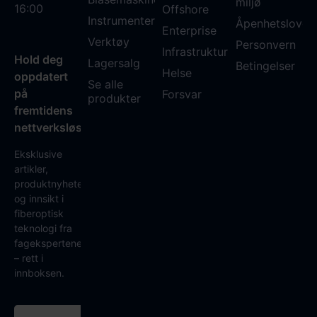
miljø
16:00
Offshore
Instrumenter
Åpenhetsloven
Enterprise
Verktøy
Personvern
Infrastruktur
Hold deg
Lagersalg
Betingelser
Helse
oppdatert
Se alle
på
Forsvar
produkter
fremtidens
nettverksløsninger
Eksklusive
artikler,
produktnyheter
og innsikt i
fiberoptisk
teknologi fra
fagekspertene
– rett i
innboksen.