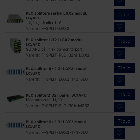
PLC splittere i enkel LGX2 modul,
Tilbud
LC/APC
1:2, 1:4, 1:8 eller 1:16
Varenr:
F-SPLIT-LGX2
PLC splitter 1:32 i LGX2 modul
Tilbud
LC/APC
SC/APC på linje- og monitorport
Varenr:
F-SPLIT-PLC-32M-LGX2
Tilbud
PLC splitter 6x 1:2 i LGX2 modul
LC/UPC
Varenr:
F-SPLIT-LGX2-1x2-6LU
Tilbud
PLC splitter2:32 i panel, SC/APC
Monitorporter, 1U, 19"
Varenr:
F-SPLIT-PLC-RSA-M232
Tilbud
PLC splitter 6x 1:3 i LGX2 modul
LC/UPC
Varenr:
F-SPLIT-LGX2-1x3-6LU