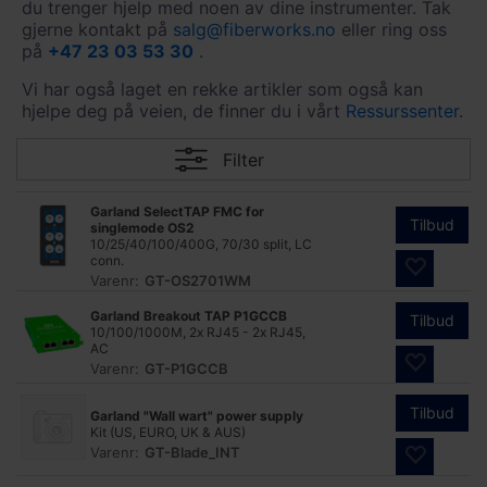
du trenger hjelp med noen av dine instrumenter. Tak
gjerne kontakt på
salg@fiberworks.no
eller ring oss
på
+47 23 03 53 30
.
Vi har også laget en rekke artikler som også kan
hjelpe deg på veien, de finner du i vårt
Ressurssenter
.
Filter
Garland SelectTAP FMC for
Tilbud
singlemode OS2
10/25/40/100/400G, 70/30 split, LC
conn.
Varenr:
GT-OS2701WM
Garland Breakout TAP P1GCCB
Tilbud
10/100/1000M, 2x RJ45 - 2x RJ45,
AC
Varenr:
GT-P1GCCB
Tilbud
Garland "Wall wart" power supply
Kit (US, EURO, UK & AUS)
Varenr:
GT-Blade_INT