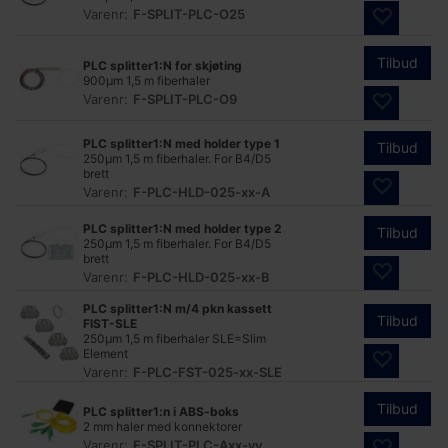
Varenr:
F-SPLIT-PLC-O25
Tilbud
PLC splitter1:N for skjøting
900µm 1,5 m fiberhaler
Varenr:
F-SPLIT-PLC-O9
PLC splitter1:N med holder type 1
Tilbud
250µm 1,5 m fiberhaler. For B4/D5
brett
Varenr:
F-PLC-HLD-025-xx-A
PLC splitter1:N med holder type 2
Tilbud
250µm 1,5 m fiberhaler. For B4/D5
brett
Varenr:
F-PLC-HLD-025-xx-B
PLC splitter1:N m/4 pkn kassett
Tilbud
FIST-SLE
250µm 1,5 m fiberhaler SLE=Slim
Element
Varenr:
F-PLC-FST-025-xx-SLE
Tilbud
PLC splitter1:n i ABS-boks
2 mm haler med konnektorer
Varenr:
F-SPLIT-PLC-Axx-yy