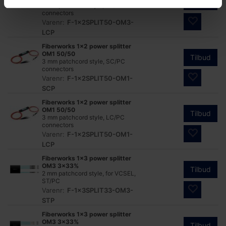
Tilbud
2 mm patchcord style, LC/PC
connectors
Varenr:
F-1x2SPLIT50-OM3-
LCP
Fiberworks 1x2 power splitter
OM1 50/50
Tilbud
3 mm patchcord style, SC/PC
connectors
Varenr:
F-1x2SPLIT50-OM1-
SCP
Fiberworks 1x2 power splitter
OM1 50/50
Tilbud
3 mm patchcord style, LC/PC
connectors
Varenr:
F-1x2SPLIT50-OM1-
LCP
Fiberworks 1x3 power splitter
OM3 3x33%
Tilbud
2 mm patchcord style, for VCSEL,
ST/PC
Varenr:
F-1x3SPLIT33-OM3-
STP
Fiberworks 1x3 power splitter
OM3 3x33%
Tilbud