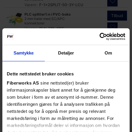
Varenr:
F-1x2SPLIT-50-3Y-LCU
PLC splitter1:n i PVC-boks
Tilbud
2 mm haler med SC/APC
konnektorer
Varenr:
PLN-EPL-SPT
Wideband 1x2 power splitter
Tilbud
50/50
2 mm patchcord style, ST/UPC
connectors
Samtykke
Detaljer
Om
Varenr:
F-1x2SPLIT-50-2Y-STU
Wideband 1x2 power splitter
Tilbud
50/50
Dette nettstedet bruker cookies
2 mm patchcord style, LC/UPC
connectors
Fiberworks AS
sine nettsted(er) bruker
Varenr:
F-1x2SPLIT-50-2Y-LCU
informasjonskapsler blant annet for å gjenkjenne deg
Wideband 1x2 power splitter
Tilbud
50/50
som bruker i form av et anonymt id-nummer. Denne
2 mm patchcord style, SC/UPC
identifiseringen gjøres for å analysere trafikken på
connectors
Varenr:
F-1x2SPLIT-50-2Y-SCU
nettstedet og for å oppnå mer presis og relevant
markedsføring i form av målretting av annonser. For
Wideband 1x2 power splitter
Tilbud
50/50
markedsføringsformål deler vi informasjon om hvordan
2 mm patchcord style, SC/APC
connectors