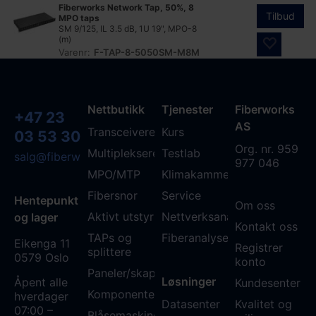
Fiberworks Network Tap, 50%, 8
Tilbud
MPO taps
SM 9/125, IL 3.5 dB, 1U 19", MPO-8
(m)
Varenr:
F-TAP-8-5050SM-M8M
Nettbutikk
Tjenester
Fiberworks
+47 23
AS
Transceivere
Kurs
03 53 30
Org. nr. 959
Multipleksere
Testlab
salg@fiberworks.no
977 046
MPO/MTP
Klimakammer
Fibersnor
Service
Hentepunkt
Om oss
Aktivt utstyr
Nettverksanalyse
og lager
Kontakt oss
TAPs og
Fiberanalyse WDM
Eikenga 11
Registrer
splittere
0579 Oslo
konto
Paneler/skap
Løsninger
Åpent alle
Kundesenter
Komponenter
hverdager
Datasenter
Kvalitet og
07:00 –
Blåsemaskiner