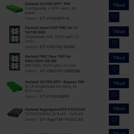
Garland 1G/10G SFP+ TAP
Tilbud
Configurable, 4 SFP+ ports, AC
power
Varenr:
GT-P10GSFP+A
Garland SelectTAP FMC for 2x
Tilbud
1G/10G BiDi
Singlemode OS2, 70/30 split, LC
conn.
Varenr:
GT-OS2702-BiDiM
Garland FMC fiber TAP for
Tilbud
40G/100G-SR-BD
MM OM5, 70/30 split, LC conn.
Varenr:
GT-OM5701-SRBiDiM
Garland 1G/10G SFP+ Bypass TAP
Tilbud
2x LR Singlemode line ports, 2x
SFP+ mon
Varenr:
GT-P10GSSBPE
Tilbud
Garland AggregatorTAP P1GCCAS
10/100/1000M, 2x RJ45 - 2x RJ45
Varenr:
GT-AggrTAP-P1GCCAS
Tilbud