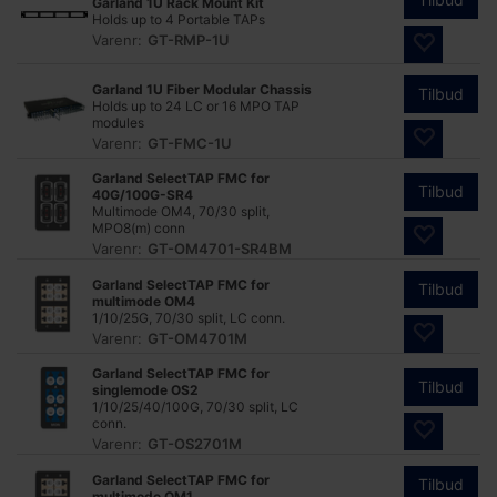
Garland 1U Rack Mount Kit
Holds up to 4 Portable TAPs
Varenr:
GT-RMP-1U
Garland 1U Fiber Modular Chassis
Tilbud
Holds up to 24 LC or 16 MPO TAP
modules
Varenr:
GT-FMC-1U
Garland SelectTAP FMC for
Tilbud
40G/100G-SR4
Multimode OM4, 70/30 split,
MPO8(m) conn
Varenr:
GT-OM4701-SR4BM
Garland SelectTAP FMC for
Tilbud
multimode OM4
1/10/25G, 70/30 split, LC conn.
Varenr:
GT-OM4701M
Garland SelectTAP FMC for
Tilbud
singlemode OS2
1/10/25/40/100G, 70/30 split, LC
conn.
Varenr:
GT-OS2701M
Garland SelectTAP FMC for
Tilbud
multimode OM1