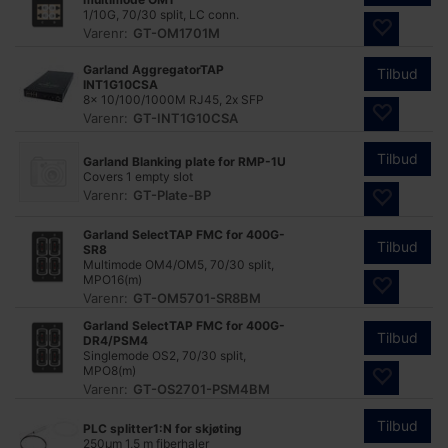
1/10G, 70/30 split, LC conn.
Varenr:
GT-OM1701M
Garland AggregatorTAP
Tilbud
INT1G10CSA
8x 10/100/1000M RJ45, 2x SFP
Varenr:
GT-INT1G10CSA
Tilbud
Garland Blanking plate for RMP-1U
Covers 1 empty slot
Varenr:
GT-Plate-BP
Garland SelectTAP FMC for 400G-
Tilbud
SR8
Multimode OM4/OM5, 70/30 split,
MPO16(m)
Varenr:
GT-OM5701-SR8BM
Garland SelectTAP FMC for 400G-
Tilbud
DR4/PSM4
Singlemode OS2, 70/30 split,
MPO8(m)
Varenr:
GT-OS2701-PSM4BM
Tilbud
PLC splitter1:N for skjøting
250µm 1,5 m fiberhaler