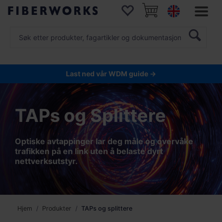
Last ned vår WDM guide →
TAPs og Splittere
Optiske avtappinger lar deg måle og overvåke
trafikken på en link uten å belaste dyrt
nettverksutstyr.
Hjem
Produkter
TAPs og splittere