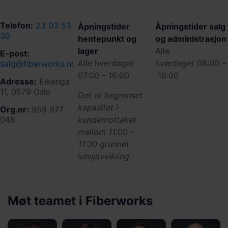
Telefon:
23 03 53
Åpningstider
Åpningstider salg
30
hentepunkt og
og administrasjon
lager
Alle
E-post:
Alle hverdager
hverdager 08:00 –
salg@fiberworks.no
07:00 – 16:00
16:00
Adresse:
Eikenga
11, 0579 Oslo
Det er begrenset
kapasitet i
Org.nr:
959 977
046
kundemottaket
mellom 11:00 –
11:30 grunnet
lunsjavvikling.
Møt teamet i Fiberworks