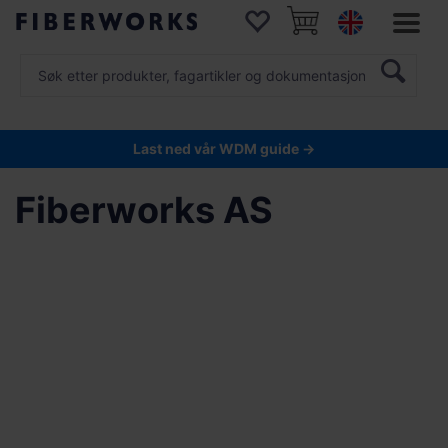
Last ned vår WDM guide →
Fiberworks AS