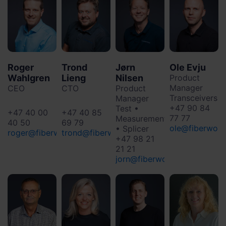
Roger
Trond
Jørn
Ole Evju
Wahlgren
Lieng
Nilsen
Product
Manager
CEO
CTO
Product
Transceivers
Manager
+47 90 84
Test •
+47 40 00
+47 40 85
77 77
Measurement
40 50
69 79
ole@fiberwork
• Splicer
roger@fiberworks.no
trond@fiberworks.no
+47 98 21
21 21
jorn@fiberworks.no