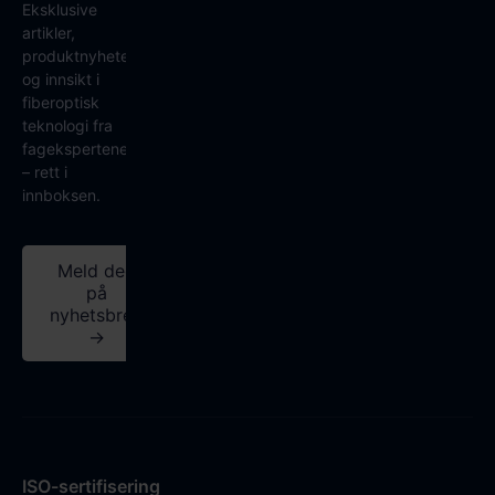
Eksklusive
artikler,
produktnyheter
og innsikt i
fiberoptisk
teknologi fra
fagekspertene
– rett i
innboksen.
Meld deg
på
nyhetsbrev
→
ISO-sertifisering