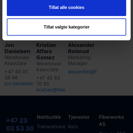
Tillat alle cookies
Tillat valgte kategorier
Jon
Kristian
Alexander
Danielsen
Alfaro
Roterud
Warehouse
Gomez
Marketing
Associate
Manager
Warehouse
Associate
+47 48 05
alexander@fiberworks.no
38 68
+47 45 83
jon.danielsen@fiberworks.no
70 95
kristian@fiberworks.no
Nettbutikk
Tjenester
Fiberworks
+47 23
AS
Transceivere
Kurs
03 53 30