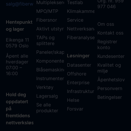
Org. nr. 959
Multipleksere
Testlab
salg@fiberworks.no
977 046
MPO/MTP
Klimakammer
Fibersnor
Service
Hentepunkt
Om oss
Aktivt utstyr
Nettverksanalyse
og lager
Kontakt oss
TAPs og
Fiberanalyse WDM
Eikenga 11
Registrer
splittere
0579 Oslo
konto
Paneler/skap
Løsninger
Åpent alle
Kundesenter
Komponenter
hverdager
Datasenter
Kvalitet og
07:00 –
Blåsemaskiner
miljø
16:00
Offshore
Instrumenter
Åpenhetsloven
Enterprise
Verktøy
Personvern
Infrastruktur
Hold deg
Lagersalg
Betingelser
Helse
oppdatert
Se alle
på
Forsvar
produkter
fremtidens
nettverksløsninger