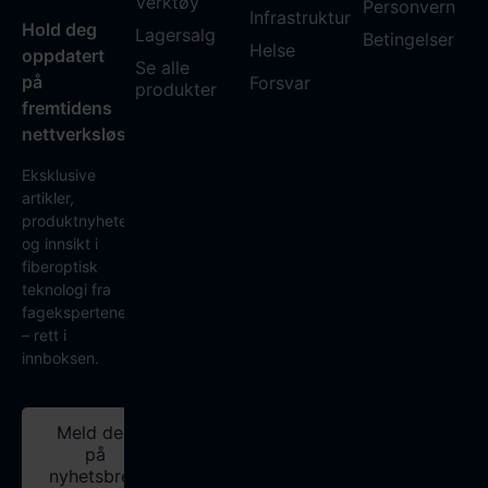
Verktøy
Personvern
Infrastruktur
Hold deg
Lagersalg
Betingelser
Helse
oppdatert
Se alle
på
Forsvar
produkter
fremtidens
nettverksløsninger
Eksklusive
artikler,
produktnyheter
og innsikt i
fiberoptisk
teknologi fra
fagekspertene
– rett i
innboksen.
Meld deg
på
nyhetsbrev