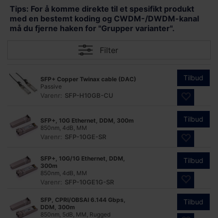
Tips: For å komme direkte til et spesifikt produkt
med en bestemt koding og CWDM-/DWDM-kanal
må du fjerne haken for "Grupper varianter".
Filter
Tilbud
SFP+ Copper Twinax cable (DAC)
Passive
Varenr:
SFP-H10GB-CU
Tilbud
SFP+, 10G Ethernet, DDM, 300m
850nm, 4dB, MM
Varenr:
SFP-10GE-SR
SFP+, 10G/1G Ethernet, DDM,
Tilbud
300m
850nm, 4dB, MM
Varenr:
SFP-10GE1G-SR
SFP, CPRI/OBSAI 6.144 Gbps,
Tilbud
DDM, 300m
850nm, 5dB, MM, Rugged