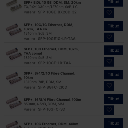
Tilbud
SFP+ BiDi, 10 GE, DDM, SM, 20km
TX/RX=1330nm/1270nm, 9dB, LC
Varenr:
SFP-10GE-BX20D-32
SFP+, 10G/1G Ethernet, DDM,
Tilbud
10km, TAA co
1310nm, 9dB, SM
Varenr:
SFP-10GE1G-LR-TAA
SFP+, 10G Ethernet, DDM, 10km,
Tilbud
TAA compl
1310nm, 9dB, SM
Varenr:
SFP-10GE-LR-TAA
SFP+, 8/4/2/1G Fibre Channel,
Tilbud
10km
1310nm, 7dB, DDM, SM
Varenr:
SFP-8GFC-L10D
Tilbud
SFP+, 16/8/4 Fibre Channel, 100m
850nm, 4.5dB, DDM, MM
Varenr:
SFP-16GFC-SD
Tilbud
SFP+, 10G Ethernet, DDM, 40km