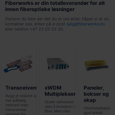
Fiberworks er din totalleverandør for alt
innen fiberoptiske løsninger
Dersom du ikke ser det du er ute etter, håper vi at du
kontakter oss, enten på e-post
salg@fiberworks.no
eller telefon +47 23 03 53 30.
Transceivere
xWDM
Paneler,
Multipleksere
bokser og
Bygg et raskere og
skap
mer pålitelig
Skaler nettverket
nettverk med
uten å investere i ny
Fiberinstallasjon
transceivere
fiber. Med våre
gjort enkelt
designet for