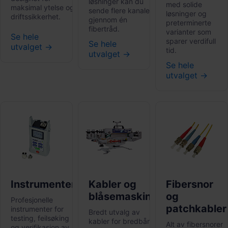
løsninger kan du
med solide
maksimal ytelse og
sende flere kanaler
løsninger og
driftssikkerhet.
gjennom én
preterminerte
fibertråd.
varianter som
Se hele
sparer verdifull
Se hele
utvalget →
tid.
utvalget →
Se hele
utvalget →
Instrumenter
Kabler og
Fibersnor
blåsemaskiner
og
Profesjonelle
patchkabler
instrumenter for
Bredt utvalg av
testing, feilsøking
kabler for bredbånd,
Alt av fibersnorer
og verifikasjon av