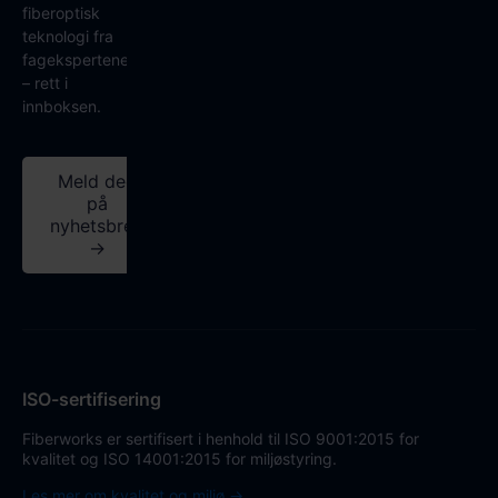
fiberoptisk
teknologi fra
fagekspertene
– rett i
innboksen.
Meld deg
på
nyhetsbrev
→
ISO-sertifisering
Fiberworks er sertifisert i henhold til ISO 9001:2015 for
kvalitet og ISO 14001:2015 for miljøstyring.
Les mer om kvalitet og miljø →