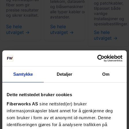
telekom, datasenter
og patchkabler,
fiber som gir
og blåsemaskiner for
tilpasset både
presise resultater
alle typer kabler og
vanlige
og sikrer kvalitet.
avstander.
installasjoner og
spesialbestillinger.
Se hele
Se hele
utvalget →
utvalget →
Se hele
utvalget →
Samtykke
Detaljer
Om
Dette nettstedet bruker cookies
Renseutstyr
Aktivt
MTP/MPO
Fiberworks AS
sine nettsted(er) bruker
utstyr
Multi-fiber
Komplett utvalg
informasjonskapsler blant annet for å gjenkjenne deg
av utstyr og
Mediakonvertere,
Ferdigterminerte
som bruker i form av et anonymt id-nummer. Denne
tilbehør som
svitsjer og
kabler, fan-outs
sikrer rene
identifiseringen gjøres for å analysere trafikken på
transpondere
og modulære