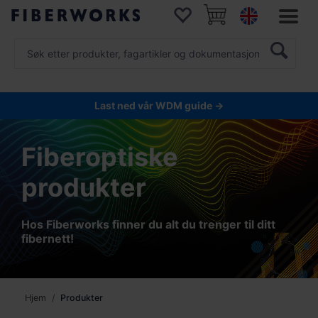
Last ned vår WDM guide →
Fiberoptiske
produkter
Hos Fiberworks finner du alt du trenger til ditt
fibernett!
Hjem
Produkter