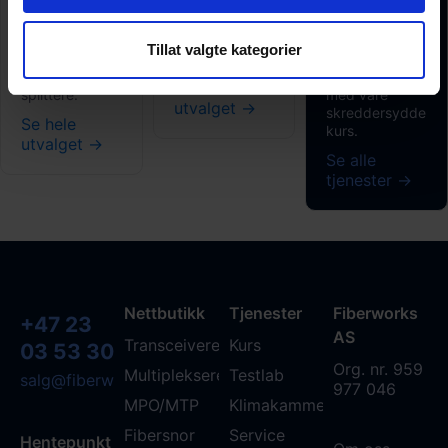
nettverksutstyret,
utføre alle typer
tjenester innen
og distribuer
fiberarbeid, fra små
analyse, test
signalene enkelt
reparasjoner til
og design, og
Tillat valgte kategorier
over flere
store installasjoner.
løft
fiberlinjer med
kompetansen
Se hele
splittere.
med våre
utvalget →
skreddersydde
Se hele
kurs.
utvalget →
Se alle
tjenester →
Nettbutikk
Tjenester
Fiberworks
+47 23
AS
Transceivere
Kurs
03 53 30
Org. nr. 959
Multipleksere
Testlab
salg@fiberworks.no
977 046
MPO/MTP
Klimakammer
Fibersnor
Service
Hentepunkt