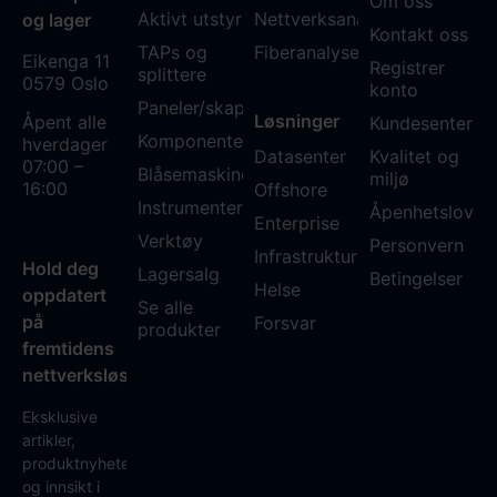
Om oss
Aktivt utstyr
Nettverksanalyse
og lager
Kontakt oss
TAPs og
Fiberanalyse WDM
Eikenga 11
Registrer
splittere
0579 Oslo
konto
Paneler/skap
Løsninger
Åpent alle
Kundesenter
Komponenter
hverdager
Datasenter
Kvalitet og
07:00 –
Blåsemaskiner
miljø
16:00
Offshore
Instrumenter
Åpenhetsloven
Enterprise
Verktøy
Personvern
Infrastruktur
Hold deg
Lagersalg
Betingelser
Helse
oppdatert
Se alle
på
Forsvar
produkter
fremtidens
nettverksløsninger
Eksklusive
artikler,
produktnyheter
og innsikt i