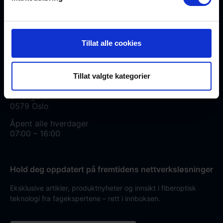
+47 23 03 53 30
Tillat alle cookies
salg@fiberworks.no
Tillat valgte kategorier
Hentepunkt og lager
Eikenga 11
0579 Oslo
Åpent alle hverdager
07:00 – 16:00
Hold deg oppdatert på fremtidens nettverksløsninger
Eksklusive artikler, produktnyheter og innsikt i fiberoptisk
teknologi fra fagekspertene – rett i innboksen.