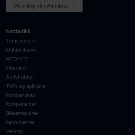
Meld deg på nyhetsbrev →
Nettbutikk
Transceivere
Multipleksere
MPO/MTP
Fibersnor
Aktivt utstyr
TAPs og splittere
Paneler/skap
Komponenter
Blåsemaskiner
Instrumenter
Verktøy