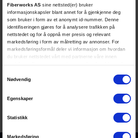
Fiberworks AS
sine nettsted(er) bruker
Mottakerfølsomhet
-28
informasjonskapsler blant annet for å gjenkjenne deg
(Rx power min.) [dB
som bruker i form av et anonymt id-nummer. Denne
m]
identifiseringen gjøres for å analysere trafikken på
Max. mottakereffekt
-8
nettstedet og for å oppnå mer presis og relevant
[dBm]
markedsføring i form av målretting av annonser. For
DDM
Nei
markedsføringsformål deler vi informasjon om hvordan
du bruker nettstedet vårt med partnerne våre innen
Konnektor
LC Duplex
sosiale medier og annonsering, som kan kombinere den
Fareklasse
Laser klasse 1
med annen informasjon du har gjort tilgjengelig for dem,
Samtykkevalg
Temperaturområde,
0°C - +70°C (standard)
eller som de har samlet inn gjennom din bruk av
Nødvendig
drift
tjenestene deres. Les mer om hvilke opplysninger vi
samler og hva vi ber om samtykke til i vår
Temperaturområde, l
-40°C - +85°C
Egenskaper
personvernerklæring
.
agring
Produktklassifiserin
ECCN: 5A991
Statistikk
g/tollkoder
HS: 8517.62.0090
Markedsføring