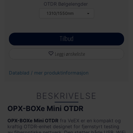
OTDR Bølgelengder
1310/1550nm
Tilbud
Legg i ønskeliste
Datablad / mer produktinformasjon
BESKRIVELSE
OPX-BOXe Mini OTDR
OPX-BOXe Mini OTDR
fra VeEX er en kompakt og
kraftig OTDR-enhet designet for fjernstyrt testing
av fiberoptiske nettverk. Den støtter både USB, WiFi