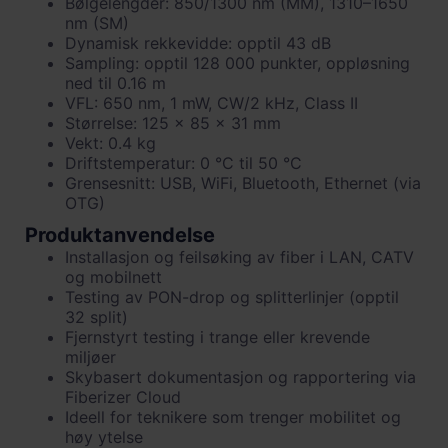
Bølgelengder: 850/1300 nm (MM), 1310–1650
nm (SM)
Dynamisk rekkevidde: opptil 43 dB
Sampling: opptil 128 000 punkter, oppløsning
ned til 0.16 m
VFL: 650 nm, 1 mW, CW/2 kHz, Class II
Størrelse: 125 x 85 x 31 mm
Vekt: 0.4 kg
Driftstemperatur: 0 °C til 50 °C
Grensesnitt: USB, WiFi, Bluetooth, Ethernet (via
OTG)
Produktanvendelse
Installasjon og feilsøking av fiber i LAN, CATV
og mobilnett
Testing av PON-drop og splitterlinjer (opptil
32 split)
Fjernstyrt testing i trange eller krevende
miljøer
Skybasert dokumentasjon og rapportering via
Fiberizer Cloud
Ideell for teknikere som trenger mobilitet og
høy ytelse