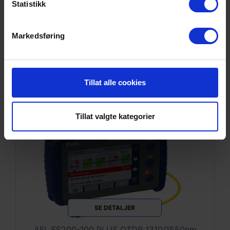
Statistikk
39/37dB, SC/APC
Markedsføring
Tillat alle cookies
Tillat valgte kategorier
SE DETALJER
AFL FS200-100 PLUS OTDR 1310/1550nm