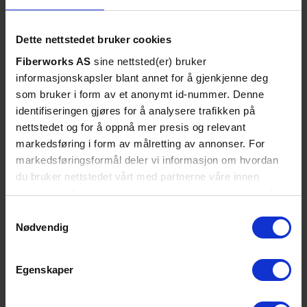
39/37 dB, OLS/OPM, Wifi/BT
Dette nettstedet bruker cookies
Fiberworks AS
sine nettsted(er) bruker
informasjonskapsler blant annet for å gjenkjenne deg
som bruker i form av et anonymt id-nummer. Denne
identifiseringen gjøres for å analysere trafikken på
nettstedet og for å oppnå mer presis og relevant
markedsføring i form av målretting av annonser. For
markedsføringsformål deler vi informasjon om hvordan
du bruker nettstedet vårt med partnerne våre innen
sosiale medier og annonsering, som kan kombinere den
med annen informasjon du har gjort tilgjengelig for dem,
Samtykkevalg
eller som de har samlet inn gjennom din bruk av
Nødvendig
tjenestene deres. Les mer om hvilke opplysninger vi
samler og hva vi ber om samtykke til i vår
Egenskaper
SE DETALJER
personvernerklæring
.
AFL FS200-100 OTDR 1310/1550 nm