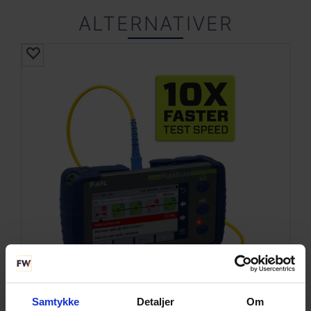
ALTERNATIVER
SE DETALJER
AFL FS200-100 OTDR 1310/1550 nm
Samtykke
Detaljer
Om