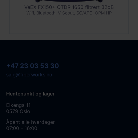
VeEX FX150+ OTDR 1650 filtrert 32dB
Wifi, Bluetooth, V-Scout, SC/APC, OPM HP
+47 23 03 53 30
salg@fiberworks.no
Hentepunkt og lager
Eikenga 11
0579 Oslo
Åpent alle hverdager
07:00 – 16:00