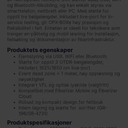
og Bluetooth-tilkobling, og kan enkelt styres via
smarttelefon, nettbrett eller PC. Med støtte for
opptil tre bølgelengder, inkludert live-port for in-
service testing, gir OPX-BOXe høy presisjon og
fleksibilitet i felt. Enheten er ideell for teknikere som
trenger en pålitelig og mobil løsning for installasjon,
feilsøking og dokumentasjon av fiberinfrastruktur.
Produktets egenskaper
Fjernstyring via USB, WiFi eller Bluetooth
Støtte for opptil 3 OTDR-bølgelengder,
inkludert 1625/1650 nm live-port
Event dead zone < 1 meter, høy oppløsning og
nøyaktighet
Integrert VFL og optisk lyskilde (valgfritt)
Kompatibel med Fiberizer Mobile og Fiberizer
Cloud
Robust og kompakt design for feltbruk
Intern lagring og støtte for .sor-filer (GR-
196/SR-4731)
Produktspesifikasjoner