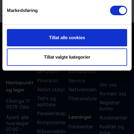
Circulator wideband 1450-1650
Tilbud
nm, 2 m
Patchcord style, LC/UPC
Markedsføring
connectors
Varenr:
F-CIRC-HB-IY-LU-LU-2
Tillat alle cookies
Nettbutikk
Tjenester
Fiberworks
+47 23
AS
Transceivere
Kurs
03 53 30
Tillat valgte kategorier
Org. nr. 959
Multipleksere
Testlab
salg@fiberworks.no
977 046
MPO/MTP
Klimakammer
Fibersnor
Service
Hentepunkt
Om oss
Aktivt utstyr
Nettverksanalyse
og lager
Kontakt oss
TAPs og
Fiberanalyse WDM
Eikenga 11
Registrer
splittere
0579 Oslo
konto
Paneler/skap
Løsninger
Åpent alle
Kundesenter
Komponenter
hverdager
Datasenter
Kvalitet og
07:00 –
Blåsemaskiner
miljø