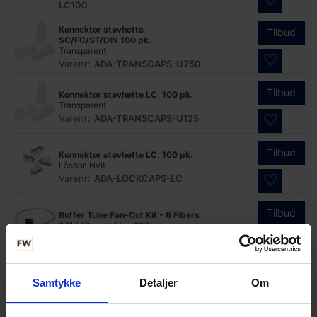
LC100
Konnektor støvhette
Tilbud
SC/FC/ST/DIN 100 pk.
Transparent
Varenr:
ADA-TRANSCAPS-U250
Tilbud
Konnektor støvhette LC, 100 pk.
Transparent
Varenr:
ADA-TRANSCAPS-U125
Tilbud
Konnektor støvhette LC, 100 pk.
Låsbar, Hvit
Varenr:
ADA-LOCKCAPS-LC
Tilbud
Buffer Tube Fan-Out Kit - 6 Fibers
36" / 90 cm tubing 900µm
Varenr:
SP-FAN-BT36-06
Tilbud
Buffer Tube Fan-Out Kit - 4 Fibers
Samtykke
Detaljer
Om
36" / 90 cm tubing 900µm
Varenr:
SP-FAN-BT36-04