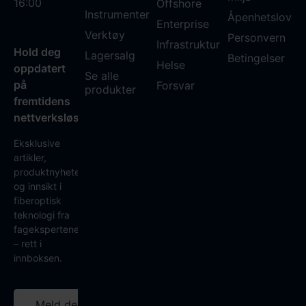
16:00
Offshore
Instrumenter
Åpenhetsloven
Enterprise
Verktøy
Personvern
Infrastruktur
Hold deg
Lagersalg
Betingelser
Helse
oppdatert
Se alle
på
Forsvar
produkter
fremtidens
nettverksløsninger
Eksklusive
artikler,
produktnyheter
og innsikt i
fiberoptisk
teknologi fra
fagekspertene
– rett i
innboksen.
Meld deg