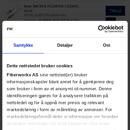
Snor SM SPX FC/APCR-LC/APC
Tilbud
xx m
9/OS2 G.657.A2 ø2mm Gul
Varenr:
P-SM9-S2Y-FCA-LCA-
xx
Snor SM DPX SC/APC-FC/APCR
Tilbud
xx m
9/OS2 G.657.A2 2x ø2mm Gul
Samtykke
Detaljer
Om
Varenr:
P-SM9-D3Y-SCA-FCA-
xx
Snor SM DPX FC/APCR-LC/APC
Dette nettstedet bruker cookies
Tilbud
xx m
9/OS2 G.657.A2 2x ø2mm Gul
Fiberworks AS
sine nettsted(er) bruker
Varenr:
P-SM9-D2Y-FCA-LCA-
informasjonskapsler blant annet for å gjenkjenne deg
xx
som bruker i form av et anonymt id-nummer. Denne
Snor SM DPX E2000/APC-LC/APC
Tilbud
xx m
identifiseringen gjøres for å analysere trafikken på
9/OS2 G.657.A2 2x ø2mm Gul
nettstedet og for å oppnå mer presis og relevant
Varenr:
P-SM9-D2Y-E2A-LCA-
markedsføring i form av målretting av annonser. For
xx
markedsføringsformål deler vi informasjon om hvordan
Snor SM DPX E2000/APC-
Tilbud
SC/APC xx m
du bruker nettstedet vårt med partnerne våre innen
9/OS2 G.657.A2 2x ø2mm Gul