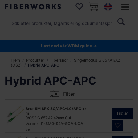
Last ned vår WDM guide →
Hjem
Produkter
Fibersnor
Singelmodus G.657.A1/A2
(OS2)
Hybrid APC-APC
Hybrid APC-APC
Filter
Snor SM SPX SC/APC-LC/APC xx
Tilbud
m
9/OS2 G.657.A2 ø2mm Gul
Varenr:
P-SM9-S2Y-SCA-LCA-
xx