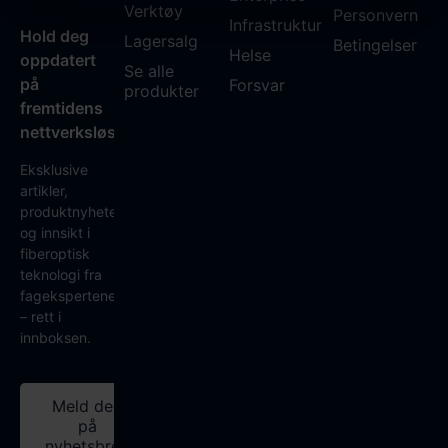
Verktøy
Personvern
Infrastruktur
Hold deg
Lagersalg
Betingelser
Helse
oppdatert
Se alle
på
Forsvar
produkter
fremtidens
nettverksløsninger
Eksklusive
artikler,
produktnyheter
og innsikt i
fiberoptisk
teknologi fra
fagekspertene
– rett i
innboksen.
Meld deg
på
nyhetsbrev