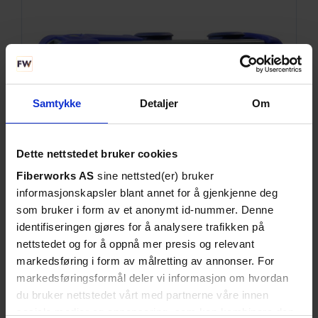
Samtykke
Detaljer
Om
Dette nettstedet bruker cookies
Fiberworks AS
sine nettsted(er) bruker
informasjonskapsler blant annet for å gjenkjenne deg
SE DETALJER
som bruker i form av et anonymt id-nummer. Denne
identifiseringen gjøres for å analysere trafikken på
AFL TS100-70 PON-feilsøker
nettstedet og for å oppnå mer presis og relevant
Effektmåling og "OTDR" gjennom splitter
markedsføring i form av målretting av annonser. For
markedsføringsformål deler vi informasjon om hvordan
du bruker nettstedet vårt med partnerne våre innen
sosiale medier og annonsering, som kan kombinere den