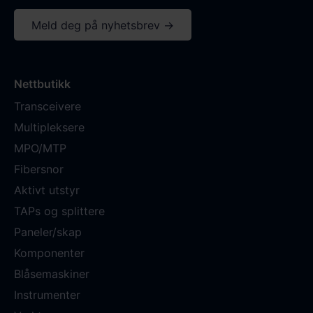
Meld deg på nyhetsbrev →
Nettbutikk
Transceivere
Multipleksere
MPO/MTP
Fibersnor
Aktivt utstyr
TAPs og splittere
Paneler/skap
Komponenter
Blåsemaskiner
Instrumenter