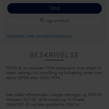
Tilbud
Legg i ønskeliste
Datablad / mer produktinformasjon
BESKRIVELSE
FX120 er en avansert PON-analysator som utgjør et
ideelt verktøy for innmåling og feilsøking enten man
kjører GPON eller XG(S)-PON.
Den måler effektnivåer i begge retninger og PON-ID
inkludert OLT-ID, ODN-klasse og Tx Power,
ONU/ONT-ID og ikke-godkjente ONU'er.