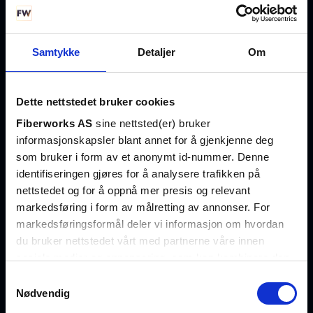
Hentepunkt og lager
Eikenga 11
Samtykke
Detaljer
Om
0579 Oslo
Åpent alle hverdager
07:00 – 16:00
Dette nettstedet bruker cookies
Fiberworks AS
sine nettsted(er) bruker
informasjonskapsler blant annet for å gjenkjenne deg
Hold deg oppdatert på fremtidens nettverksløsninger
som bruker i form av et anonymt id-nummer. Denne
identifiseringen gjøres for å analysere trafikken på
Eksklusive artikler, produktnyheter og innsikt i fiberoptisk
nettstedet og for å oppnå mer presis og relevant
teknologi fra fagekspertene – rett i innboksen.
markedsføring i form av målretting av annonser. For
markedsføringsformål deler vi informasjon om hvordan
Meld deg på nyhetsbrev →
du bruker nettstedet vårt med partnerne våre innen
sosiale medier og annonsering, som kan kombinere den
med annen informasjon du har gjort tilgjengelig for dem,
Samtykkevalg
eller som de har samlet inn gjennom din bruk av
Nødvendig
Nettbutikk
tjenestene deres. Les mer om hvilke opplysninger vi