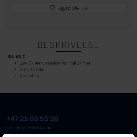
Legg i ønskeliste
BESKRIVELSE
INNHOLD:
1stk Skjøtehylseholder for inntil 24 fiber
5 stk. tvistlås
2 stk strips
+47 23 03 53 30
salg@fiberworks.no