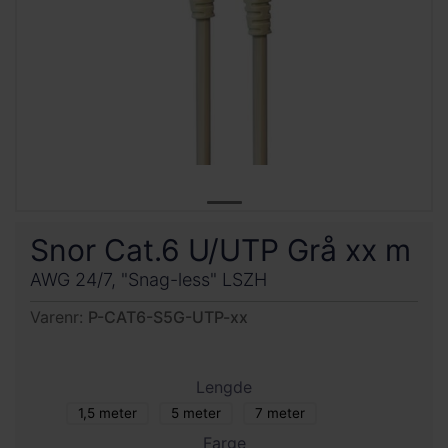
Snor Cat.6 U/UTP Grå xx m
AWG 24/7, "Snag-less" LSZH
Varenr:
P-CAT6-S5G-UTP-xx
Lengde
1,5 meter
5 meter
7 meter
Farge