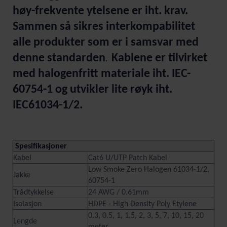
høy-frekvente ytelsene er iht. krav.
Sammen så sikres interkompabilitet
alle produkter som er i samsvar med
denne standarden
Kablene er tilvirket
.
med halogenfritt materiale iht. IEC-
60754-1 og utvikler lite røyk iht.
IEC61034-1/2.
Spesifikasjoner
Kabel
Cat6 U/UTP Patch Kabel
Low Smoke Zero Halogen 61034-1/2,
Jakke
60754-1
Trådtykkelse
24 AWG / 0.61mm
Isolasjon
HDPE - High Density Poly Etylene
0.3, 0.5, 1, 1.5, 2, 3, 5, 7, 10, 15, 20
Lengde