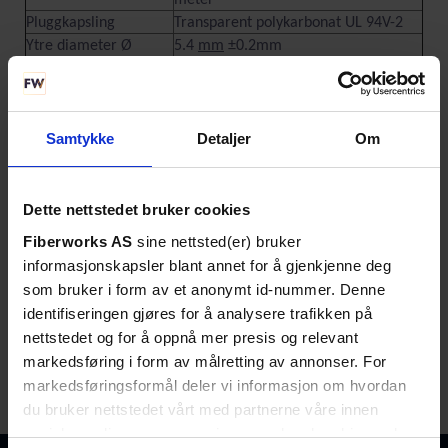
meter
Pluggkapsling
Transparent polykarbonat UL 94V-2
Ytre diameter Ø
5.4
mm
±0.2mm
Koblingsskjema
T568B
Metall
Rent kobber
Type
Fleksibel flerleder
Isolasjon
Samtykke
HDPE
Detaljer
Om
Skjerming
Uskjermet
Plettering
>50µm gull og nikkelplettering
kontaktpinner
Dette nettstedet bruker cookies
Structure
U/UTP
Fiberworks AS
sine nettsted(er) bruker
Farge
Grå
informasjonskapsler blant annet for å gjenkjenne deg
som bruker i form av et anonymt id-nummer. Denne
TEKNISK INFO
identifiseringen gjøres for å analysere trafikken på
nettstedet og for å oppnå mer presis og relevant
markedsføring i form av målretting av annonser. For
Produktklassifiserin
ECCN: EAR99
markedsføringsformål deler vi informasjon om hvordan
g/tollkoder
HS: 8544.70.0000
du bruker nettstedet vårt med partnerne våre innen
sosiale medier og annonsering, som kan kombinere den