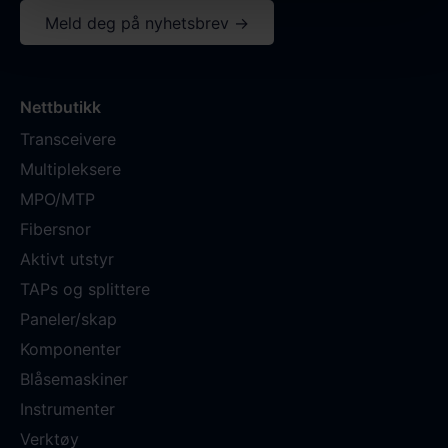
Meld deg på nyhetsbrev →
Nettbutikk
Transceivere
Multipleksere
MPO/MTP
Fibersnor
Aktivt utstyr
TAPs og splittere
Paneler/skap
Komponenter
Blåsemaskiner
Instrumenter
Verktøy