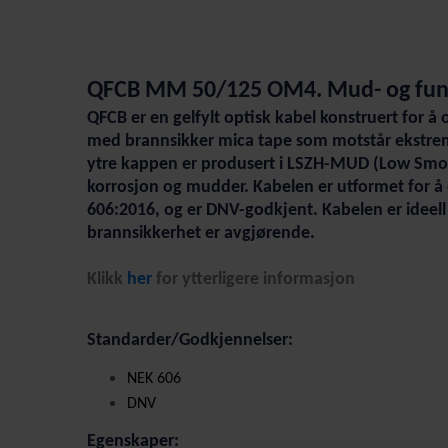
QFCB MM 50/125 OM4. Mud- og funk
QFCB er en gelfylt optisk kabel konstruert for å
med brannsikker mica tape som motstår ekstreme 
ytre kappen er produsert i LSZH-MUD (Low Smok
korrosjon og mudder. Kabelen er utformet for å 
606:2016, og er DNV-godkjent. Kabelen er ideell 
brannsikkerhet er avgjørende.
Klikk
her
for ytterligere informasjon
Standarder/Godkjennelser:
NEK 606
DNV
Egenskaper: