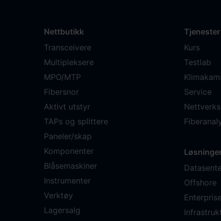
Nettbutikk
Tjenester
Transceivere
Kurs
Multipleksere
Testlab
MPO/MTP
Klimakam
Fibersnor
Service
Aktivt utstyr
Nettverks
TAPs og splittere
Fiberana
Paneler/skap
Komponenter
Løsninge
Blåsemaskiner
Datasente
Instrumenter
Offshore
Verktøy
Enterpris
Lagersalg
Infrastruk