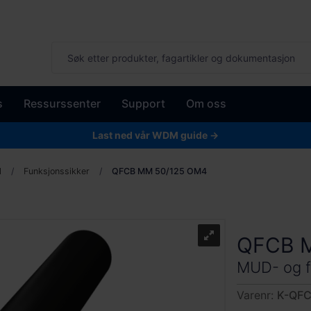
s
Ressurssenter
Support
Om oss
Last ned vår WDM guide →
l
Funksjonssikker
QFCB MM 50/125 OM4
QFCB 
MUD- og f
Varenr:
K-QF