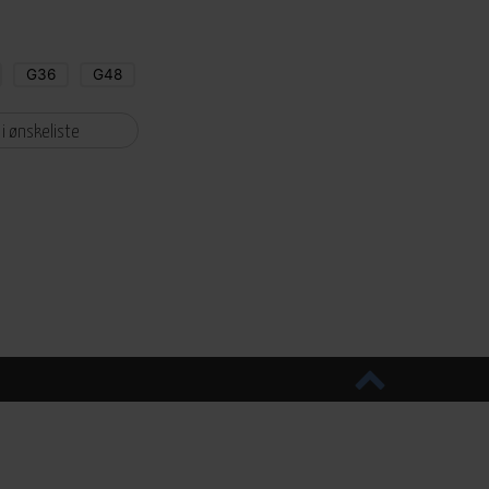
G36
G48
 i ønskeliste