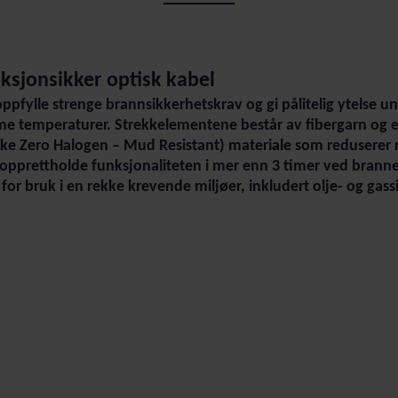
sjonsikker optisk kabel
 oppfylle strenge brannsikkerhetskrav og gi pålitelig ytelse 
temperaturer. Strekkelementene består av fibergarn og er y
e Zero Halogen – Mud Resistant) materiale som reduserer 
opprettholde funksjonaliteten i mer enn 3 timer ved branne
for bruk i en rekke krevende miljøer, inkludert olje- og gass