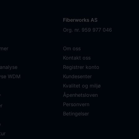
Fiberworks AS
Org. nr. 959 977 046
mer
Om oss
Kontakt oss
analyse
Registrer konto
lyse WDM
Kundesenter
Kvalitet og miljø
Åpenhetsloven
r
Personvern
r
Betingelser
e
tur