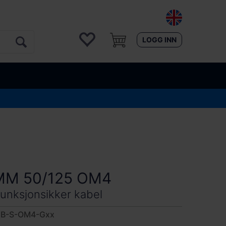
LOGG INN
MM 50/125 OM4
unksjonsikker kabel
CB-S-OM4-Gxx