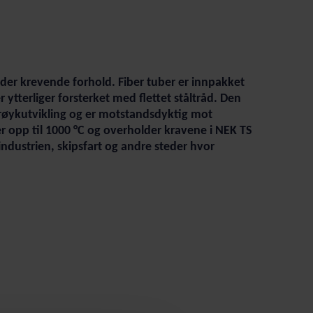
under krevende forhold. Fiber tuber er innpakket
tterliger forsterket med flettet ståltråd. Den
røykutvikling og er motstandsdyktig mot
r opp til 1000 °C og overholder kravene i NEK TS
industrien, skipsfart og andre steder hvor