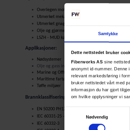
Overlegen motstand mot fuktighet og sollys
Utmerket mekanisk motstand
Utmerket gnagerbeskyttelse
Olje og gjørmebestandig
Samtykke
LSZH - MUD kabelkappe
Applikasjoner:
Dette nettstedet bruker coo
Nødsystemer
Fiberworks AS
sine nettsted
Olje og gass industrien
anonymt id-nummer. Denne ide
Marine og Offshore
relevant markedsføring i for
Maritime fartøyer
bruker nettstedet vårt med 
Tøffe miljøer
informasjon du har gjort tilg
om hvilke opplysninger vi sa
Brannklassifisering:
EN 50200 PH120 @ 830°C­
Samtykkevalg
IEC 60331-25 -90' @ 750°C
Nødvendig
IEC 60332-3