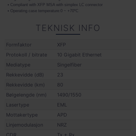
• Compliant with XFP MSA with simplex LC connector
• Operating case temperature:0 ~ +70ºC
TEKNISK INFO
Formfaktor
XFP
Protokoll / bitrate
10 Gigabit Ethernet
Mediatype
Singelfiber
Rekkevidde (dB)
23
Rekkevidde (km)
80
Bølgelengde (nm)
1490/1550
Lasertype
EML
Mottakertype
APD
Linjemodulasjon
NRZ
CDR
Tx + Rx