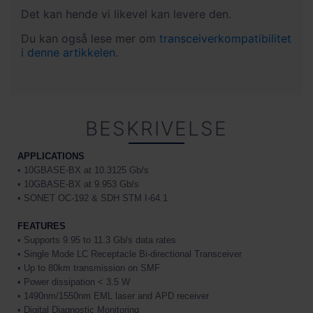
Det kan hende vi likevel kan levere den.
Hvis man har hatt for sterkt lys inn på mottakeren
Du kan også lese mer om
transceiverkompatibilitet
vil man få problemer med bitfeil eller å få link i det
i denne artikkelen.
hele tatt. Ofte vil det også se ut på Rx Power
i DDM-dataene som at det kommer lys inn på
mottakeren selv om den er koblet fra.
BESKRIVELSE
APPLICATIONS
• 10GBASE-BX at 10.3125 Gb/s
• 10GBASE-BX at 9.953 Gb/s
• SONET OC-192 & SDH STM I-64.1
FEATURES
• Supports 9.95 to 11.3 Gb/s data rates
• Single Mode LC Receptacle Bi-directional Transceiver
• Up to 80km transmission on SMF
• Power dissipation < 3.5 W
• 1490nm/1550nm EML laser and
APD receiver
• Digital Diagnostic Monitoring