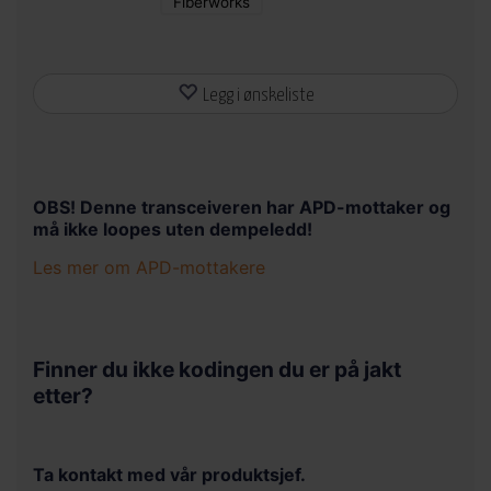
Fiberworks
Legg i ønskeliste
OBS! Denne transceiveren har APD-mottaker og
må ikke loopes uten dempeledd!
Les mer om APD-mottakere
APD står for Avalanche Photo Diode og er en type
mottaker med aktiv forsterkning av signalet. Dette
gjør at den er veldig følsom men det er dermed
Finner du ikke kodingen du er på jakt
også begrenset hvor mye lys den tåler uten å bli
etter?
ødelagt. Det er derfor viktig at man ikke looper
den direkte fra sender til mottaker uten å ha
tilstrekkelig demping for eksempel i form av et 10-
15 dB dempeledd eller 40-60 km fiber.
Ta kontakt med vår produktsjef.