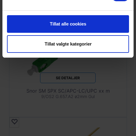
Tillat alle cookies
Tillat valgte kategorier
SE DETALJER
Snor SM SPX SC/APC-LC/UPC xx m
9/OS2 G.657.A2 ø2mm Gul