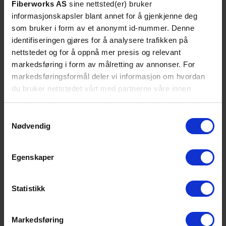
Fiberworks AS
sine nettsted(er) bruker
informasjonskapsler blant annet for å gjenkjenne deg
som bruker i form av et anonymt id-nummer. Denne
identifiseringen gjøres for å analysere trafikken på
nettstedet og for å oppnå mer presis og relevant
markedsføring i form av målretting av annonser. For
markedsføringsformål deler vi informasjon om hvordan
du bruker nettstedet vårt med partnerne våre innen
sosiale medier og annonsering, som kan kombinere den
med annen informasjon du har gjort tilgjengelig for dem,
Samtykkevalg
eller som de har samlet inn gjennom din bruk av
SE DETALJER
Nødvendig
tjenestene deres. Les mer om hvilke opplysninger vi
Snor SM SPX LC/UPC-LC/UPC xx m
samler og hva vi ber om samtykke til i vår
9/OS2 G.657.A2 ø2mm Gul
Egenskaper
personvernerklæring
.
Statistikk
Markedsføring