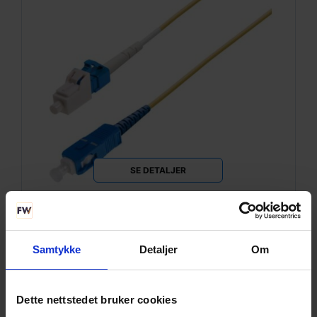
SE DETALJER
Snor SM SPX LC/UPC-SC/UPC xx m
9/OS2 G.657.A2 ø2mm Gul
Samtykke
Detaljer
Om
Dette nettstedet bruker cookies