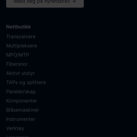
Meld deg på nyhetsbrev →
Nettbutikk
Transceivere
Multipleksere
MPO/MTP
Fibersnor
Aktivt utstyr
TAPs og splittere
Paneler/skap
Komponenter
Blåsemaskiner
Instrumenter
Verktøy