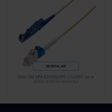
SE DETALJER
Snor SM SPX E2000/UPC-LC/UPC xx m
9/OS2 G.657.A2 ø2mm Gul