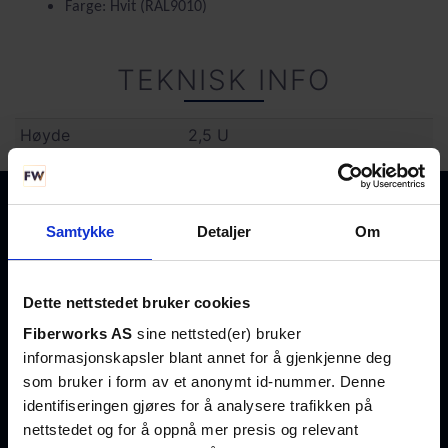
Farge: Hvit (RAL9010)
TEKNISK INFO
Høyde
2,5 U
Samtykke
Detaljer
Om
+47 23 03 53 30
salg@fiberworks.no
Dette nettstedet bruker cookies
Fiberworks AS
sine nettsted(er) bruker
Hentepunkt og lager
informasjonskapsler blant annet for å gjenkjenne deg
Eikenga 11
som bruker i form av et anonymt id-nummer. Denne
0579 Oslo
identifiseringen gjøres for å analysere trafikken på
nettstedet og for å oppnå mer presis og relevant
Åpent alle hverdager