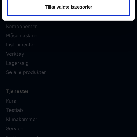
Tillat valgte kategorier
TAPs og splittere
Paneler/skap
Komponenter
Blåsemaskiner
Instrumenter
Verktøy
Lagersalg
Se alle produkter
Tjenester
Kurs
Testlab
Klimakammer
Service