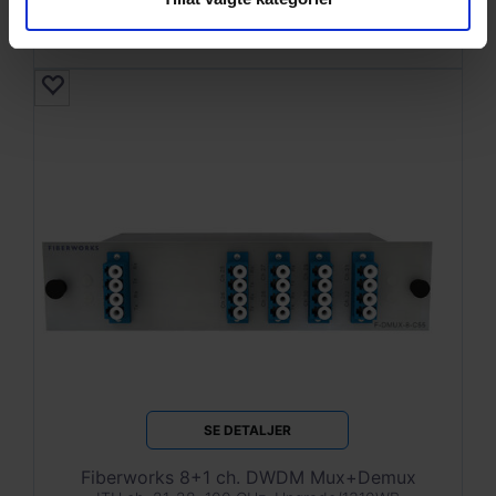
SE DETALJER
Fiberworks 8+1 ch. DWDM Mux+Demux