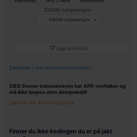
Fiberworks
HPE C-serie
Hirschmann
DWDM-bølgelengde
DWDM-bølgelengde
Legg i ønskeliste
Datablad / mer produktinformasjon
OBS! Denne transceiveren har APD-mottaker og
må ikke loopes uten dempeledd!
Les mer om APD-mottakere
APD står for Avalanche Photo Diode og er en type
mottaker med aktiv forsterkning av signalet. Dette
gjør at den er veldig følsom men det er dermed
Finner du ikke kodingen du er på jakt
også begrenset hvor mye lys den tåler uten å bli