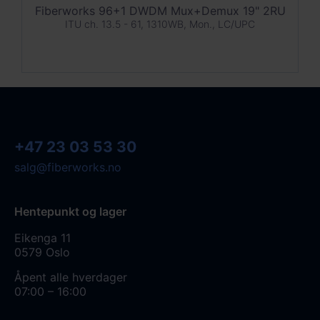
Fiberworks 96+1 DWDM Mux+Demux 19" 2RU
ITU ch. 13.5 - 61, 1310WB, Mon., LC/UPC
+47 23 03 53 30
salg@fiberworks.no
Hentepunkt og lager
Eikenga 11
0579 Oslo
Åpent alle hverdager
07:00 – 16:00