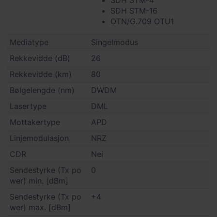
SDH STM-4
SDH STM-16
OTN/G.709 OTU1
Mediatype
Singelmodus
Rekkevidde (dB)
26
Rekkevidde (km)
80
Bølgelengde (nm)
DWDM
Lasertype
DML
Mottakertype
APD
Linjemodulasjon
NRZ
CDR
Nei
Sendestyrke (Tx po
0
wer) min. [dBm]
Sendestyrke (Tx po
+4
wer) max. [dBm]