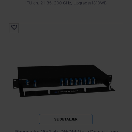
ITU ch. 21-35, 200 GHz, Upgrade/1310WB
SE DETALJER
Fiberworks 16+1 ch. DWDM Mux+Demux, Low