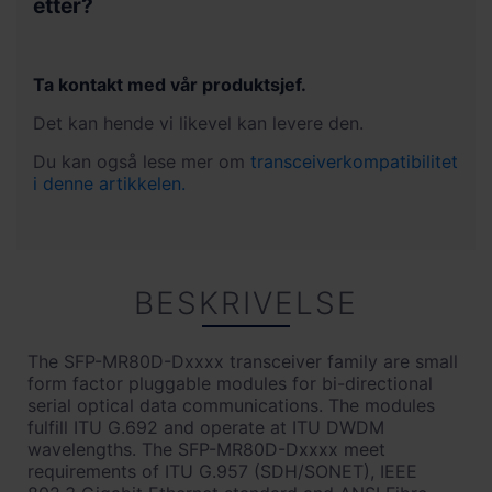
etter?
ødelagt. Det er derfor viktig at man ikke looper
den direkte fra sender til mottaker uten å ha
tilstrekkelig demping for eksempel i form av et 10-
15 dB dempeledd eller 40-60 km fiber.
Ta kontakt med vår produktsjef.
Det kan hende vi likevel kan levere den.
Hvis man har hatt for sterkt lys inn på mottakeren
Du kan også lese mer om
transceiverkompatibilitet
vil man få problemer med bitfeil eller å få link i det
i denne artikkelen.
hele tatt. Ofte vil det også se ut på Rx Power
i DDM-dataene som at det kommer lys inn på
mottakeren selv om den er koblet fra.
BESKRIVELSE
The SFP-MR80D-Dxxxx transceiver family are small
form factor pluggable modules for bi-directional
serial optical data communications. The modules
fulfill ITU G.692 and operate at ITU DWDM
wavelengths. The SFP-MR80D-Dxxxx meet
requirements of ITU G.957 (SDH/SONET), IEEE