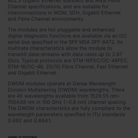
802.3 Gigabit Ethernet standard and ANSI Fibre
Channel specifications, and are suitable for
interconnections in WDM, SDH, Gigabit Ethernet
and Fibre Channel environments.
The modules are hot pluggable and enhanced
digital diagnostic functions are available via an I2C
serial bus specified in the SFP MSA SFF-8472. Its
multirate characteristics allow the module to
transmit data-streams with data-rates up to 2.67
Gb/s. Typical protocols are STM-16FEC/OC-48FEC,
STM-16/OC-48, 2G/1G Fibre Channel, Fast Ethernet
and Gigabit Ethernet.
DWDM modules operate at Dense Wavelength
Division Multiplexing (DWDM) wavelengths. There
are 45 wavelengths available from 1529.55 nm–
1564.68 nm in 100 GHz (~0.8 nm) channel spacing.
The DWDM characteristics are fully compliant to the
wavelength parameters specified in ITU standards
G.692 and G.694.1.
APPLICATIONS