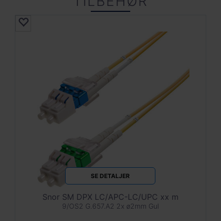
TILBEHØR
SE DETALJER
Snor SM DPX LC/APC-LC/UPC xx m
9/OS2 G.657.A2 2x ø2mm Gul