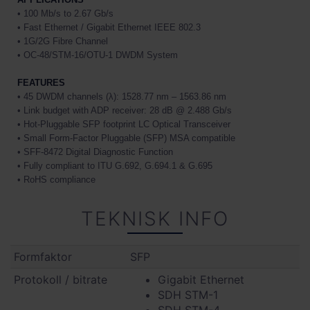
• 100 Mb/s to 2.67 Gb/s
• Fast Ethernet / Gigabit Ethernet IEEE 802.3
• 1G/2G Fibre Channel
• OC-48/STM-16/OTU-1 DWDM System
FEATURES
• 45 DWDM channels (λ): 1528.77 nm – 1563.86 nm
• Link budget with ADP receiver: 28 dB @ 2.488 Gb/s
• Hot-Pluggable SFP footprint LC Optical Transceiver
• Small Form-Factor Pluggable (SFP) MSA compatible
• SFF-8472 Digital Diagnostic Function
• Fully compliant to ITU G.692, G.694.1 & G.695
• RoHS compliance
TEKNISK INFO
Formfaktor
SFP
Protokoll / bitrate
Gigabit Ethernet
SDH STM-1