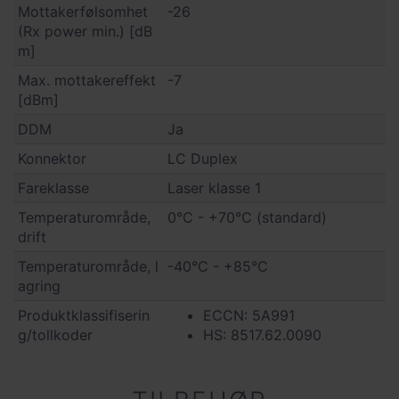
Mottakerfølsomhet
-26
(Rx power min.) [dB
m]
Max. mottakereffekt
-7
[dBm]
DDM
Ja
Konnektor
LC Duplex
Fareklasse
Laser klasse 1
Temperaturområde,
0°C - +70°C (standard)
drift
Temperaturområde, l
-40°C - +85°C
agring
Produktklassifiserin
ECCN: 5A991
g/tollkoder
HS: 8517.62.0090