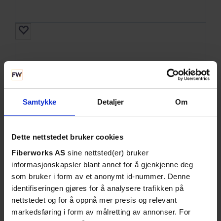
Samtykke
Detaljer
Om
Dette nettstedet bruker cookies
Fiberworks AS
sine nettsted(er) bruker
informasjonskapsler blant annet for å gjenkjenne deg
som bruker i form av et anonymt id-nummer. Denne
SE DETALJER
identifiseringen gjøres for å analysere trafikken på
nettstedet og for å oppnå mer presis og relevant
One-Click Duplex Rensepenn for 1.25mm
markedsføring i form av målretting av annonser. For
LC duplex connectors, 500 rens