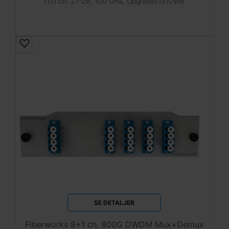
ITU ch. 21-28, 100 GHz, Upgrade/1310WB
SE DETALJER
Fiberworks 8+1 ch. 800G DWDM Mux+Demux