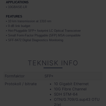
APPLICATIONS
• 10GBASE-LR
FEATURES
• 10 km transmission at 1310 nm
• 9 dB link budget
• Hot-Pluggable SFP+ footprint LC Optical Transceiver
• Small Form-Factor Pluggable (SFP) MSA compatible
• SFF-8472 Digital Diagnostics Monitoring
TEKNISK INFO
Formfaktor
SFP+
Protokoll / bitrate
10 Gigabit Ethernet
10G Fibre Channel
SDH STM-64
OTN/G.709/G.sup43 OTU
2(e)