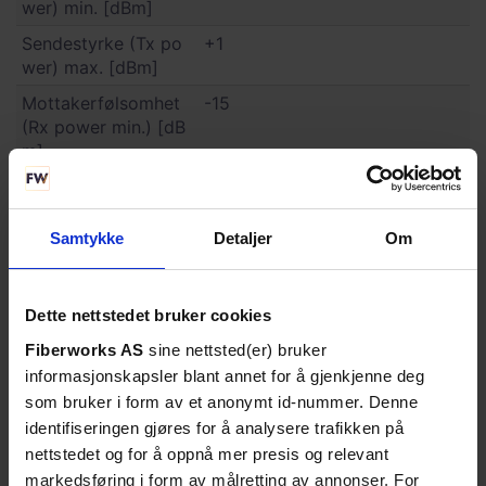
wer) min. [dBm]
Sendestyrke (Tx po
+1
wer) max. [dBm]
Mottakerfølsomhet
-15
(Rx power min.) [dB
m]
Max. mottakereffekt
+1
[dBm]
Samtykke
Detaljer
Om
DDM
Ja
Konnektor
LC Duplex
Dette nettstedet bruker cookies
Fareklasse
Laser klasse 1
Fiberworks AS
sine nettsted(er) bruker
Temperaturområde,
0°C - +70°C (standard)
informasjonskapsler blant annet for å gjenkjenne deg
drift
som bruker i form av et anonymt id-nummer. Denne
Temperaturområde, l
-40°C - +85°C
identifiseringen gjøres for å analysere trafikken på
agring
nettstedet og for å oppnå mer presis og relevant
Produktklassifiserin
ECCN: 5A991
markedsføring i form av målretting av annonser. For