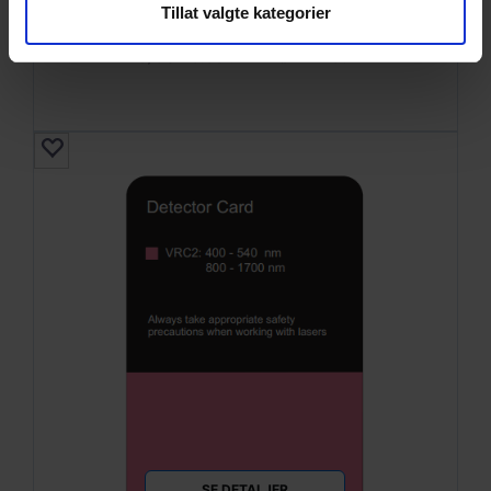
Tillat valgte kategorier
Snor SM DPX LC/APC-LC/UPC xx m
9/OS2 G.657.A2 2x ø2mm Gul
SE DETALJER