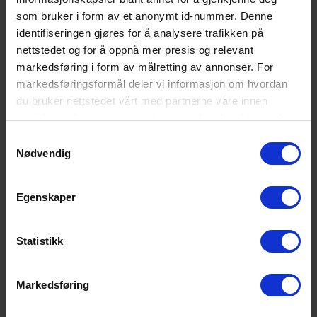
som bruker i form av et anonymt id-nummer. Denne
identifiseringen gjøres for å analysere trafikken på
nettstedet og for å oppnå mer presis og relevant
markedsføring i form av målretting av annonser. For
markedsføringsformål deler vi informasjon om hvordan
du bruker nettstedet vårt med partnerne våre innen
SE DETALJER
sosiale medier og annonsering, som kan kombinere den
med annen informasjon du har gjort tilgjengelig for dem,
Samtykkevalg
Fusion Splice Presaturated Wipes
eller som de har samlet inn gjennom din bruk av
Nødvendig
50 wipes in mini tub
tjenestene deres. Les mer om hvilke opplysninger vi
samler og hva vi ber om samtykke til i vår
Egenskaper
personvernerklæring
.
Statistikk
Markedsføring