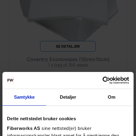
SE DETALJER
Coventry Econowipes (10cmx10cm)
1 x bag of 100 wipes
Samtykke
Detaljer
Om
Dette nettstedet bruker cookies
Fiberworks AS
sine nettsted(er) bruker
informasjonskapsler blant annet for å gjenkjenne deg