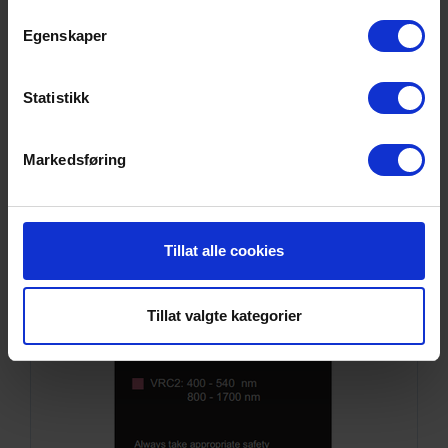
samler og hva vi ber om samtykke til i vår
Egenskaper
personvernerklæring
.
Statistikk
SE DETALJER
Markedsføring
Snor SM DPX E2000/UPC-LC/UPC xx m
9/OS2 G.657.A2 2x ø2mm Gul
Tillat alle cookies
Tillat valgte kategorier