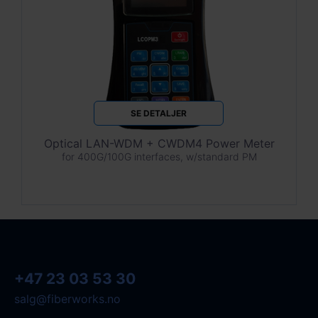
SE DETALJER
Optical LAN-WDM + CWDM4 Power Meter
for 400G/100G interfaces, w/standard PM
+47 23 03 53 30
salg@fiberworks.no