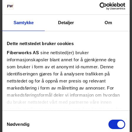
Samtykke
Detaljer
Om
SE DETALJER
Dette nettstedet bruker cookies
Snor SM DPX LC/APC-LC/UPC xx m
Fiberworks AS
sine nettsted(er) bruker
9/OS2 G.657.A2 2x ø2mm Gul
informasjonskapsler blant annet for å gjenkjenne deg
som bruker i form av et anonymt id-nummer. Denne
identifiseringen gjøres for å analysere trafikken på
nettstedet og for å oppnå mer presis og relevant
markedsføring i form av målretting av annonser. For
markedsføringsformål deler vi informasjon om hvordan
du bruker nettstedet vårt med partnerne våre innen
sosiale medier og annonsering, som kan kombinere den
med annen informasjon du har gjort tilgjengelig for dem,
Samtykkevalg
eller som de har samlet inn gjennom din bruk av
Nødvendig
tjenestene deres. Les mer om hvilke opplysninger vi