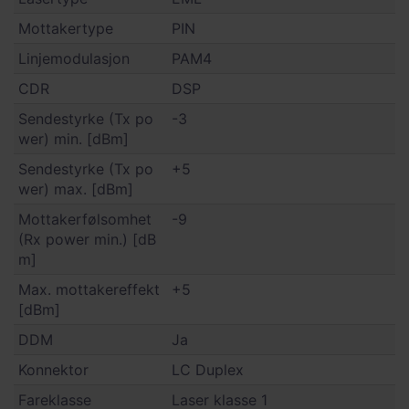
Mottakertype
PIN
Linjemodulasjon
PAM4
CDR
DSP
Sendestyrke (Tx po
-3
wer) min. [dBm]
Sendestyrke (Tx po
+5
wer) max. [dBm]
Mottakerfølsomhet
-9
(Rx power min.) [dB
m]
Max. mottakereffekt
+5
[dBm]
DDM
Ja
Konnektor
LC Duplex
Fareklasse
Laser klasse 1