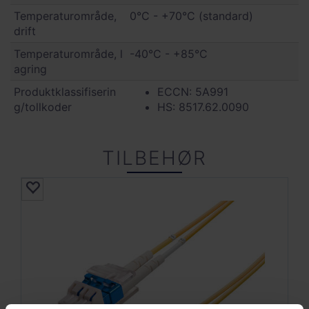
Temperaturområde,
0°C - +70°C (standard)
drift
Temperaturområde, l
-40°C - +85°C
agring
Produktklassifiserin
ECCN: 5A991
g/tollkoder
HS: 8517.62.0090
TILBEHØR