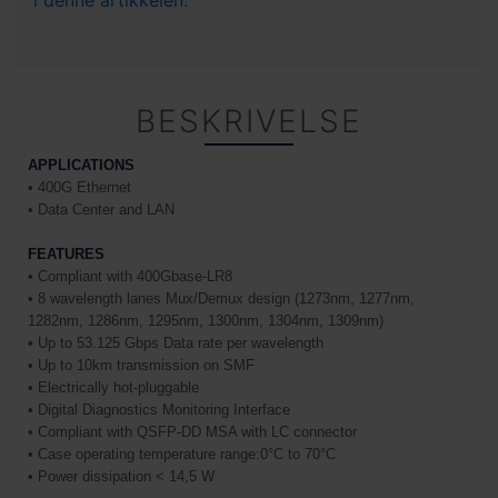
i denne artikkelen.
BESKRIVELSE
APPLICATIONS
• 400G Ethernet
• Data Center and LAN
FEATURES
• Compliant with 400Gbase-LR8
• 8 wavelength lanes Mux/Demux design (
1273nm, 1277nm,
1282nm, 1286nm, 1295nm, 1300nm, 1304nm, 1309nm)
• Up to 53.125 Gbps Data rate per wavelength
• Up to 10km transmission on SMF
• Electrically hot-pluggable
• Digital Diagnostics Monitoring Interface
• Compliant with QSFP-DD MSA with LC connector
• Case operating temperature range:0°C to 70°C
• Power dissipation < 14,5 W