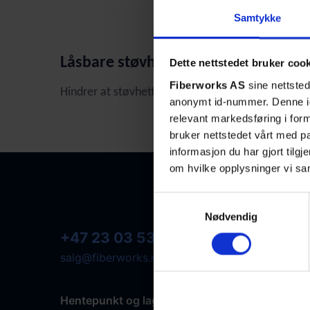
Samtykke
Låsbare støvhetter for LC-DPX konta
Dette nettstedet bruker coo
Fiberworks AS
sine nettsted
Hindrer at støvhetten faller av kontakten
anonymt id-nummer. Denne ide
relevant markedsføring i for
bruker nettstedet vårt med 
informasjon du har gjort tilg
om hvilke opplysninger vi sa
Samtykkevalg
Nødvendig
+47 23 03 53 30
salg@fiberworks.no
Hentepunkt og lager