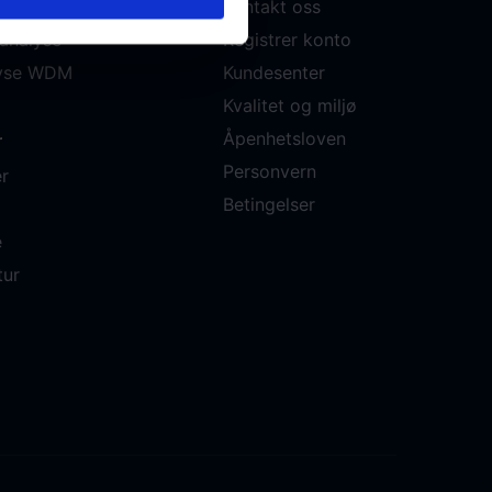
Kontakt oss
analyse
Registrer konto
lyse WDM
Kundesenter
Kvalitet og miljø
Åpenhetsloven
r
Personvern
r
Betingelser
e
tur