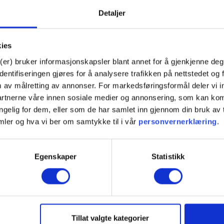
Detaljer
kter
kies
(er) bruker informasjonskapsler blant annet for å gjenkjenne deg
ntifiseringen gjøres for å analysere trafikken på nettstedet og 
m av målretting av annonser. For markedsføringsformål deler vi
partnerne våre innen sosiale medier og annonsering, som kan k
jengelig for dem, eller som de har samlet inn gjennom din bruk a
mler og hva vi ber om samtykke til i vår
personvernerklæring
.
Egenskaper
Statistikk
Nettbutikk
Tjenester
Transceivere
Kurs
Multipleksere
Testlab
MPO/MTP
Klimakam
Tillat valgte kategorier