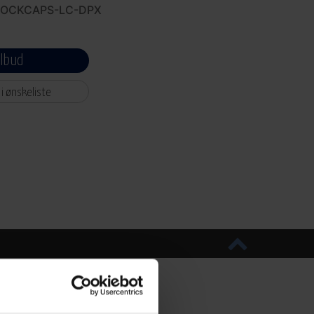
LOCKCAPS-LC-DPX
ilbud
 i ønskeliste