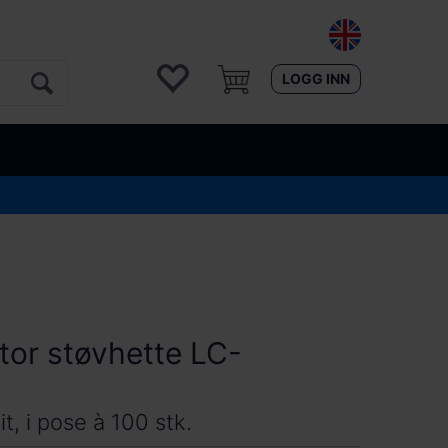
LOGG INN
or støvhette LC-
t, i pose à 100 stk.