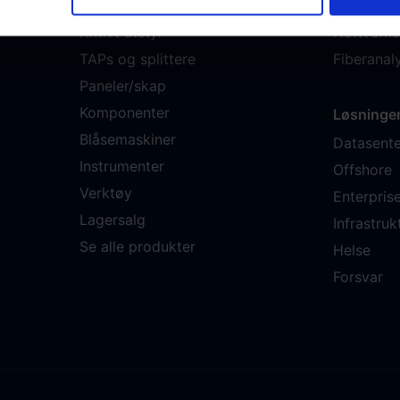
Fibersnor
Service
Aktivt utstyr
Nettverks
TAPs og splittere
Fiberana
Paneler/skap
Komponenter
Løsninge
Blåsemaskiner
Datasente
Instrumenter
Offshore
Verktøy
Enterpris
Lagersalg
Infrastruk
Se alle produkter
Helse
Forsvar