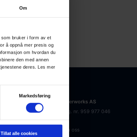
Om
 som bruker i form av et
for å oppnå mer presis og
 informasjon om hvordan du
ombinere den med annen
v tjenestene deres. Les mer
Markedsføring
Fiberworks AS
Org. nr. 959 977 046
mer
Om oss
Tillat alle cookies