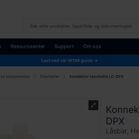
s
Ressurssenter
Support
Om oss
Last ned vår WDM guide →
rse komponenter
Støvhetter
Konnektor støvhette LC-DPX
Konnekt
DPX
Låsbar, Hvi