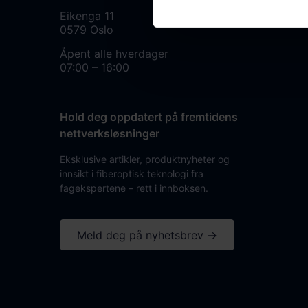
Eikenga 11
0579 Oslo
Åpent alle hverdager
07:00 – 16:00
Hold deg oppdatert på fremtidens
nettverksløsninger
Eksklusive artikler, produktnyheter og
innsikt i fiberoptisk teknologi fra
fagekspertene – rett i innboksen.
Meld deg på nyhetsbrev →