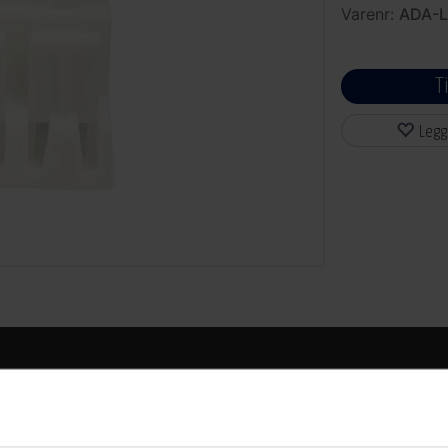
Varenr:
ADA-
T
Legg
BESKRIVELSE