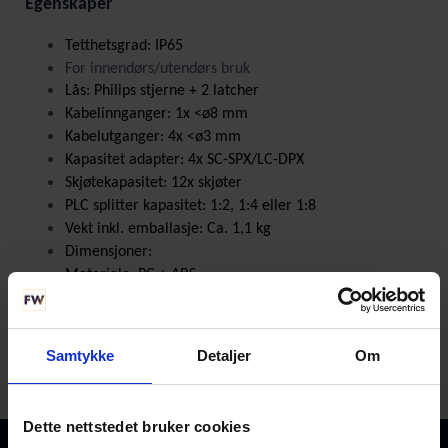
Egenskaper
Tetthetsgrad: IP65
For innendørs/utendørs bruk
Lås: Philips stjerne + 2 latcher
Kabelinnganger: 1x <ø8 mm
Kabelutganger: 4x <ø3 mm
Kapasitet adapter: 4x SC-SPX/LC-DPX
Skjøtekapasitet: 12x skjøter
PLC splitter kapasitet: 1:2, 1:4 eller 1:8
Vekt inkl. emballasje: Ca. 1,1 kg
Dimensjoner:
Materiale: PC + ABS
Farge: Lys grå
Samtykke
Detaljer
Om
Dette nettstedet bruker cookies