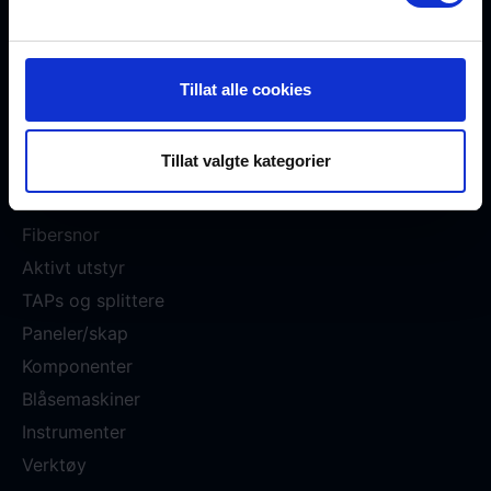
Meld deg på nyhetsbrev →
Tillat alle cookies
Nettbutikk
Transceivere
Tillat valgte kategorier
Multipleksere
MPO/MTP
Fibersnor
Aktivt utstyr
TAPs og splittere
Paneler/skap
Komponenter
Blåsemaskiner
Instrumenter
Verktøy