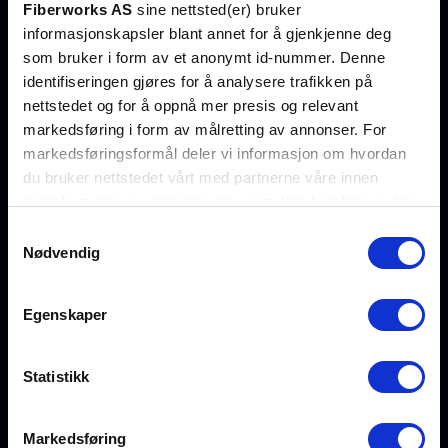
Fiberworks AS
sine nettsted(er) bruker
informasjonskapsler blant annet for å gjenkjenne deg
+47 23 03 53 30
som bruker i form av et anonymt id-nummer. Denne
salg@fiberworks.no
identifiseringen gjøres for å analysere trafikken på
nettstedet og for å oppnå mer presis og relevant
markedsføring i form av målretting av annonser. For
Hentepunkt og lager
markedsføringsformål deler vi informasjon om hvordan
du bruker nettstedet vårt med partnerne våre innen
Eikenga 11
0579 Oslo
sosiale medier og annonsering, som kan kombinere den
med annen informasjon du har gjort tilgjengelig for dem,
Samtykkevalg
Åpent alle hverdager
eller som de har samlet inn gjennom din bruk av
Nødvendig
07:00 – 16:00
tjenestene deres. Les mer om hvilke opplysninger vi
samler og hva vi ber om samtykke til i vår
Egenskaper
personvernerklæring
.
Hold deg oppdatert på fremtidens nettverksløsninger
Eksklusive artikler, produktnyheter og innsikt i fiberoptisk
Statistikk
teknologi fra fagekspertene – rett i innboksen.
Markedsføring