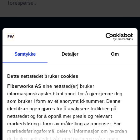
forespørsel.
+47 23 03 53 30
salg@fiberworks.no
Samtykke
Detaljer
Om
Hentepunkt og lager
Dette nettstedet bruker cookies
Eikenga 11
Fiberworks AS
sine nettsted(er) bruker
0579 Oslo
informasjonskapsler blant annet for å gjenkjenne deg
Åpent alle hverdager
som bruker i form av et anonymt id-nummer. Denne
07:00 – 16:00
identifiseringen gjøres for å analysere trafikken på
nettstedet og for å oppnå mer presis og relevant
markedsføring i form av målretting av annonser. For
Hold deg oppdatert på fremtidens nettverksløsninger
markedsføringsformål deler vi informasjon om hvordan
du bruker nettstedet vårt med partnerne våre innen