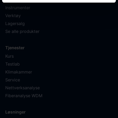
Instrumenter
Verktøy
Lagersalg
Se alle produkter
Tjenester
Kurs
Testlab
Klimakammer
Service
Nettverksanalyse
Fiberanalyse WDM
Løsninger