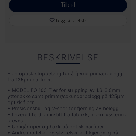
Tilbud
Legg i ønskeliste
BESKRIVELSE
Fiberoptisk strippetang for å fjerne primærbelegg
fra 125µm barfiber.
• MODEL FO 103-T er for stripping av 1.6-3.0mm
ytterjakke samt primær/sekundørbelegg på 125µm
optisk fiber
• Presisjonshull og V-spor for fjerning av belegg.
• Levered ferdig innstilt fra fabrikk, ingen jusstering
kreves
• Unngår riper og hakk på optisk barfiber
• Andre modeller og størrelser er tilgjengelig på