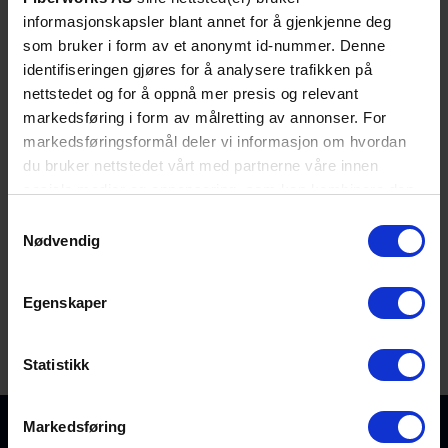
Brannklassifisering:
informasjonskapsler blant annet for å gjenkjenne deg
som bruker i form av et anonymt id-nummer. Denne
IEC 60331-25­
identifiseringen gjøres for å analysere trafikken på
IEC 60332-3
nettstedet og for å oppnå mer presis og relevant
IEC 60332-1
markedsføring i form av målretting av annonser. For
IEC 60754-1/2
markedsføringsformål deler vi informasjon om hvordan
IEC 61034-i/2
du bruker nettstedet vårt med partnerne våre innen
RN50200 - PH 120 @ 830°C­
sosiale medier og annonsering, som kan kombinere den
med annen informasjon du har gjort tilgjengelig for dem,
Samtykkevalg
eller som de har samlet inn gjennom din bruk av
Nødvendig
tjenestene deres. Les mer om hvilke opplysninger vi
TEKNISK INFO
samler og hva vi ber om samtykke til i vår
Egenskaper
personvernerklæring
.
Fibertype
Singelmodus G.652.D
CPR-klassifisering
Cca-s1b,d0,a1
Statistikk
Markedsføring