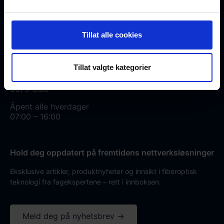
+47 23 03 53 30
salg@fiberworks.no
Tillat alle cookies
Hentepunkt og lager
Tillat valgte kategorier
Eikenga 11
0579 Oslo
Åpent alle hverdager
07:00 – 16:00
Hold deg oppdatert på fremtidens nettverksløsninger
Eksklusive artikler, produktnyheter og innsikt i fiberoptisk
teknologi fra fagekspertene – rett i innboksen.
Meld deg på nyhetsbrev →