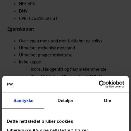
NEK 606
DNV
CPR: Cca s1b, d0, a1
Egenskaper:
Overlegen motstand mot fuktighet og sollys
Utmerket mekanisk motstand
Utmerket gnagerbeskyttelse
Kabelkappe
Indre: Halogenfri og flammehemmende
Ytre: LSZHFR og UV stabilisert (SHF 1)
Applikasjoner:
Nødsystemer
Samtykke
Detaljer
Om
Olje og gass industrien
Marine og Offshore
Maritime fartøyer
Dette nettstedet bruker cookies
Tøffe miljøer
Fiberworks AS
sine nettsted(er) bruker