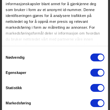
informasjonskapsler blant annet for å gjenkjenne deg
som bruker i form av et anonymt id-nummer. Denne
identifiseringen gjøres for å analysere trafikken på
nettstedet og for å oppnå mer presis og relevant
SE DETALJER
markedsføring i form av målretting av annonser. For
SFP28, 25GBASE-LR, DDM, 10km
markedsføringsformål deler vi informasjon om hvordan
DWDM 100GHz C-band, 14dB, SM
du bruker nettstedet vårt med partnerne våre innen
sosiale medier og annonsering, som kan kombinere den
med annen informasjon du har gjort tilgjengelig for dem,
Samtykkevalg
eller som de har samlet inn gjennom din bruk av
Nødvendig
tjenestene deres. Les mer om hvilke opplysninger vi
samler og hva vi ber om samtykke til i vår
Egenskaper
personvernerklæring
.
Statistikk
Markedsføring