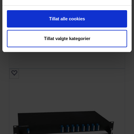
Tillat alle cookies
SE DETALJER
Tillat valgte kategorier
SFP+, 10GBase-LR, DDM, 100km
DWDM 100GHz C-band, 26dB, SM