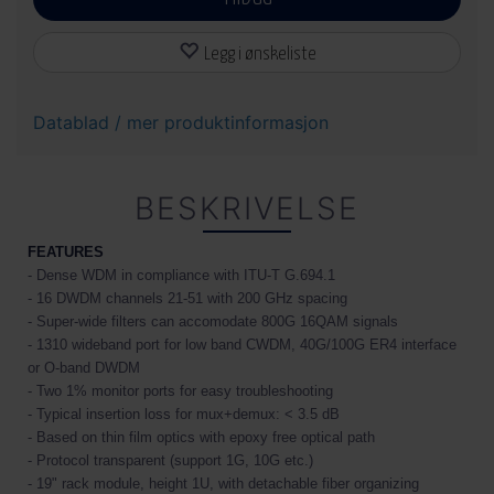
Legg i ønskeliste
Datablad / mer produktinformasjon
BESKRIVELSE
FEATURES
- Dense WDM in compliance with ITU-T G.694.1
- 16 DWDM channels 21-51 with 200 GHz spacing
- Super-wide filters can accomodate 800G 16QAM signals
-
1310 wideband port for low band CWDM, 40G/100G ER4 interface
or O-band DWDM
- Two 1% monitor ports for easy troubleshooting
- Typical insertion loss for mux+demux: < 3.5 dB
- Based on thin film optics with epoxy free optical path
- Protocol transparent (support 1G, 10G etc.)
- 19" rack module, height 1U, with detachable fiber organizing