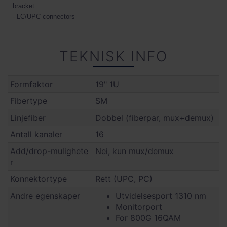
bracket
- LC/UPC connectors
TEKNISK INFO
Formfaktor
19" 1U
Fibertype
SM
Linjefiber
Dobbel (fiberpar, mux+demux)
Antall kanaler
16
Add/drop-mulighete
Nei, kun mux/demux
r
Konnektortype
Rett (UPC, PC)
Andre egenskaper
Utvidelsesport 1310 nm
Monitorport
For 800G 16QAM