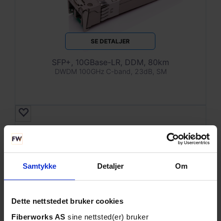
SE DETALJER
SFP+, 10GBase-LR, DDM, 80km
DWDM 100GHz C-band, 23dB, SM
Samtykke
Detaljer
Om
Dette nettstedet bruker cookies
Fiberworks AS
sine nettsted(er) bruker