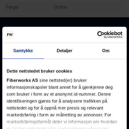
Farge
Grønn
+47 23 03 53 30
salg@fiberworks.no
Samtykke
Detaljer
Om
Hentepunkt og lager
Dette nettstedet bruker cookies
Eikenga 11
Fiberworks AS
sine nettsted(er) bruker
0579 Oslo
informasjonskapsler blant annet for å gjenkjenne deg
Åpent alle hverdager
som bruker i form av et anonymt id-nummer. Denne
07:00 – 16:00
identifiseringen gjøres for å analysere trafikken på
nettstedet og for å oppnå mer presis og relevant
markedsføring i form av målretting av annonser. For
Hold deg oppdatert på fremtidens nettverksløsninger
markedsføringsformål deler vi informasjon om hvordan
du bruker nettstedet vårt med partnerne våre innen