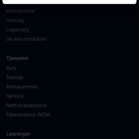
Blåsemaskiner
Instrumenter
Verktøy
Lagersalg
Se alle produkter
Tjenester
Kurs
Testlab
Klimakammer
Service
Nettverksanalyse
Fiberanalyse WDM
Løsninger