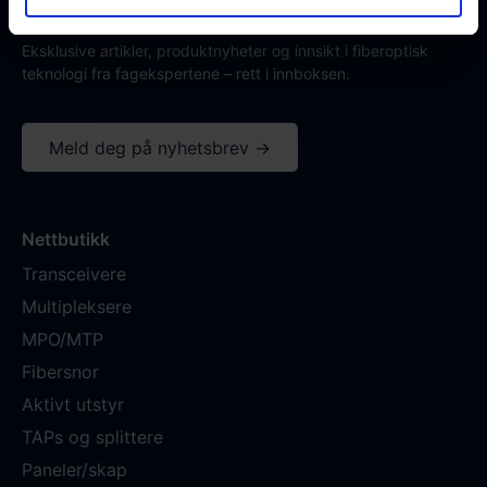
Hold deg oppdatert på fremtidens nettverksløsninger
Eksklusive artikler, produktnyheter og innsikt i fiberoptisk
teknologi fra fagekspertene – rett i innboksen.
Meld deg på nyhetsbrev →
Nettbutikk
Transceivere
Multipleksere
MPO/MTP
Fibersnor
Aktivt utstyr
TAPs og splittere
Paneler/skap