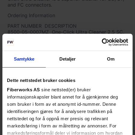
and FC connectors.
Ordering Information
PART NUMBER DESCRIPTION
8500-05-0007MZ One-Click Ultra Cleaner 2.5 SC,
ST, FC (enlarged cleaning area, 500 cleans)
Cleaning Facts:
• Cleaning Saves Time and Money!
Samtykke
Detaljer
Om
• Dirty connectors cause a major percentage of
fiber optic network failures.
• Prevention is simple – Clean Connectors!
• Proper cleaning saves money – by eliminating
Dette nettstedet bruker cookies
service calls caused by dirty connectors
Fiberworks AS
sine nettsted(er) bruker
• Proper cleaning extends the life of connects and
reduces replacement costs
informasjonskapsler blant annet for å gjenkjenne deg
• Clean connectors maximize the performance of
som bruker i form av et anonymt id-nummer. Denne
the network and reduce repair cost
identifiseringen gjøres for å analysere trafikken på
nettstedet og for å oppnå mer presis og relevant
markedsføring i form av målretting av annonser. For
TEKNISK INFO
markedsføringsformål deler vi informasjon om hvordan