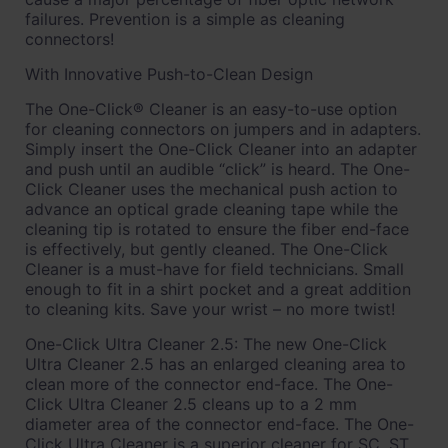
failures. Prevention is a simple as cleaning
connectors!
With Innovative Push-to-Clean Design
The One-Click® Cleaner is an easy-to-use option
for cleaning connectors on jumpers and in adapters.
Simply insert the One-Click Cleaner into an adapter
and push until an audible “click” is heard. The One-
Click Cleaner uses the mechanical push action to
advance an optical grade cleaning tape while the
cleaning tip is rotated to ensure the fiber end-face
is effectively, but gently cleaned. The One-Click
Cleaner is a must-have for field technicians. Small
enough to fit in a shirt pocket and a great addition
to cleaning kits. Save your wrist – no more twist!
One-Click Ultra Cleaner 2.5: The new One-Click
Ultra Cleaner 2.5 has an enlarged cleaning area to
clean more of the connector end-face. The One-
Click Ultra Cleaner 2.5 cleans up to a 2 mm
diameter area of the connector end-face. The One-
Click Ultra Cleaner is a superior cleaner for SC, ST,