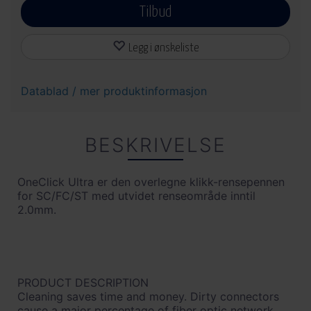
Tilbud
Legg i ønskeliste
Datablad / mer produktinformasjon
BESKRIVELSE
OneClick Ultra er den overlegne klikk-rensepennen
for SC/FC/ST med utvidet renseområde inntil
2.0mm.
PRODUCT DESCRIPTION
Cleaning saves time and money. Dirty connectors
cause a major percentage of fiber optic network